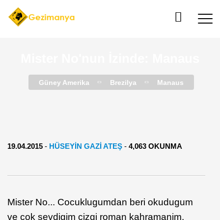
Mister No'nun İzinde: Manaus
Güney Amerika
Brezilya
Manaus
19.04.2015
-
HÜSEYIN GAZI ATEŞ
-
4,063 OKUNMA
Mister No... Cocuklugumdan beri okudugum
ve cok sevdigim cizgi roman kahramanim.