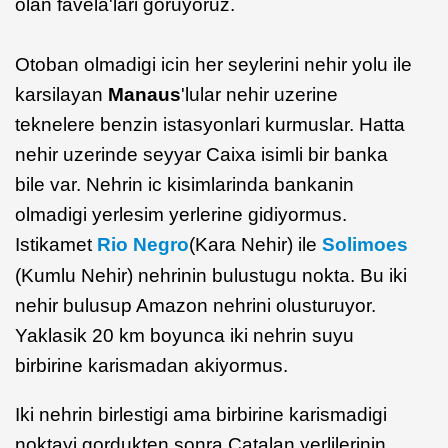
olan favela'lari goruyoruz.
Otoban olmadigi icin her seylerini nehir yolu ile
karsilayan
Manaus
'lular nehir uzerine
teknelere benzin istasyonlari kurmuslar. Hatta
nehir uzerinde seyyar Caixa isimli bir banka
bile var. Nehrin ic kisimlarinda bankanin
olmadigi yerlesim yerlerine gidiyormus.
Istikamet
Rio Negro
(Kara Nehir) ile
Solimoes
(Kumlu Nehir) nehrinin bulustugu nokta. Bu iki
nehir bulusup Amazon nehrini olusturuyor.
Yaklasik 20 km boyunca iki nehrin suyu
birbirine karismadan akiyormus.
Iki nehrin birlestigi ama birbirine karismadigi
noktayi gordukten sonra Catalan yerlilerinin