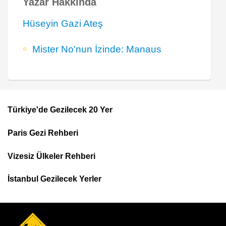
Yazar Hakkında
Hüseyin Gazi Ateş
Mister No'nun İzinde: Manaus
Türkiye'de Gezilecek 20 Yer
Footer
Paris Gezi Rehberi
Top
Menu
Vizesiz Ülkeler Rehberi
İstanbul Gezilecek Yerler