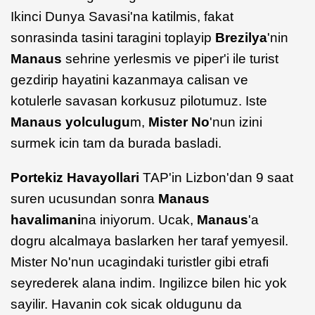
Ikinci Dunya Savasi'na katilmis, fakat
sonrasinda tasini taragini toplayip
Brezilya
'nin
Manaus
sehrine yerlesmis ve piper'i ile turist
gezdirip hayatini kazanmaya calisan ve
kotulerle savasan korkusuz pilotumuz. Iste
Manaus yolculugu
m,
Mister No
'nun izini
surmek icin tam da burada basladi.
Portekiz Havayollari
TAP'in Lizbon'dan 9 saat
suren ucusundan sonra
Manaus
havalimani
na iniyorum. Ucak,
Manaus
'a
dogru alcalmaya baslarken her taraf yemyesil.
Mister No'nun ucagindaki turistler gibi etrafi
seyrederek alana indim. Ingilizce bilen hic yok
sayilir. Havanin cok sicak oldugunu da