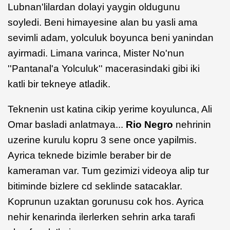
Lubnan'lilardan dolayi yaygin oldugunu
soyledi. Beni himayesine alan bu yasli ama
sevimli adam, yolculuk boyunca beni yanindan
ayirmadi. Limana varinca, Mister No'nun
''Pantanal'a Yolculuk'' macerasindaki gibi iki
katli bir tekneye atladik.
Teknenin ust katina cikip yerime koyulunca, Ali
Omar basladi anlatmaya...
Rio Negro
nehrinin
uzerine kurulu kopru 3 sene once yapilmis.
Ayrica teknede bizimle beraber bir de
kameraman var. Tum gezimizi videoya alip tur
bitiminde bizlere cd seklinde satacaklar.
Koprunun uzaktan gorunusu cok hos. Ayrica
nehir kenarinda ilerlerken sehrin arka tarafi