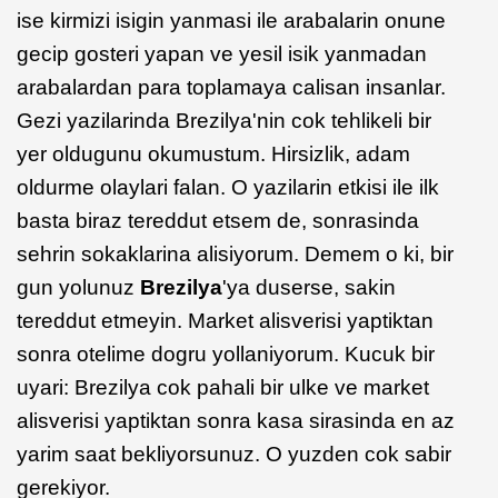
ise kirmizi isigin yanmasi ile arabalarin onune
gecip gosteri yapan ve yesil isik yanmadan
arabalardan para toplamaya calisan insanlar.
Gezi yazilarinda Brezilya'nin cok tehlikeli bir
yer oldugunu okumustum. Hirsizlik, adam
oldurme olaylari falan. O yazilarin etkisi ile ilk
basta biraz tereddut etsem de, sonrasinda
sehrin sokaklarina alisiyorum. Demem o ki, bir
gun yolunuz
Brezilya
'ya duserse, sakin
tereddut etmeyin. Market alisverisi yaptiktan
sonra otelime dogru yollaniyorum. Kucuk bir
uyari: Brezilya cok pahali bir ulke ve market
alisverisi yaptiktan sonra kasa sirasinda en az
yarim saat bekliyorsunuz. O yuzden cok sabir
gerekiyor.