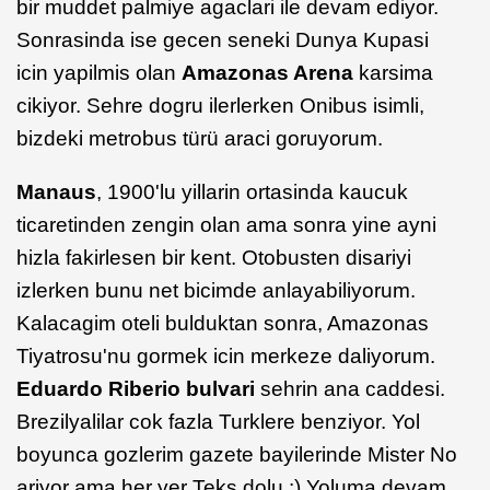
bir muddet palmiye agaclari ile devam ediyor.
Sonrasinda ise gecen seneki Dunya Kupasi
icin yapilmis olan
Amazonas Arena
karsima
cikiyor. Sehre dogru ilerlerken Onibus isimli,
bizdeki metrobus türü araci goruyorum.
Manaus
, 1900'lu yillarin ortasinda kaucuk
ticaretinden zengin olan ama sonra yine ayni
hizla fakirlesen bir kent. Otobusten disariyi
izlerken bunu net bicimde anlayabiliyorum.
Kalacagim oteli bulduktan sonra, Amazonas
Tiyatrosu'nu gormek icin merkeze daliyorum.
Eduardo Riberio bulvari
sehrin ana caddesi.
Brezilyalilar cok fazla Turklere benziyor. Yol
boyunca gozlerim gazete bayilerinde Mister No
ariyor ama her yer Teks dolu :) Yoluma devam