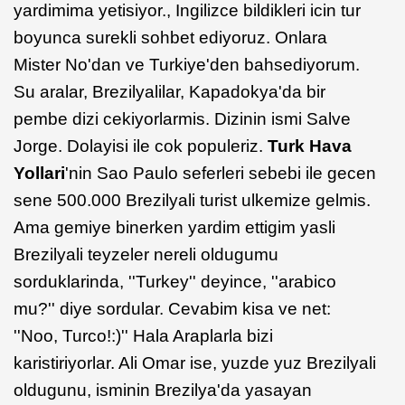
yardimima yetisiyor., Ingilizce bildikleri icin tur
boyunca surekli sohbet ediyoruz. Onlara
Mister No'dan ve Turkiye'den bahsediyorum.
Su aralar, Brezilyalilar, Kapadokya'da bir
pembe dizi cekiyorlarmis. Dizinin ismi Salve
Jorge. Dolayisi ile cok populeriz.
Turk Hava
Yollari
'nin Sao Paulo seferleri sebebi ile gecen
sene 500.000 Brezilyali turist ulkemize gelmis.
Ama gemiye binerken yardim ettigim yasli
Brezilyali teyzeler nereli oldugumu
sorduklarinda, ''Turkey'' deyince, ''arabico
mu?'' diye sordular. Cevabim kisa ve net:
''Noo, Turco!:)'' Hala Araplarla bizi
karistiriyorlar. Ali Omar ise, yuzde yuz Brezilyali
oldugunu, isminin Brezilya'da yasayan