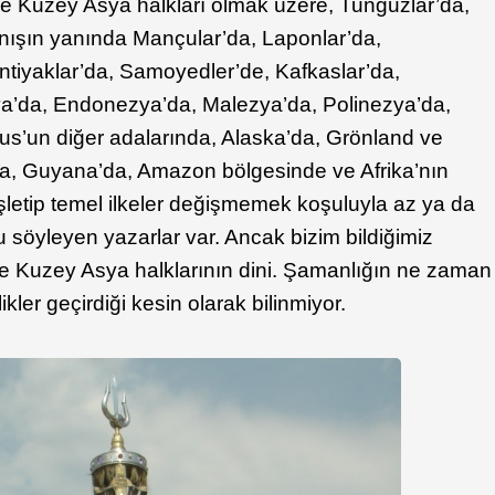
e Kuzey Asya halkları olmak üzere, Tunguzlar’da,
anışın yanında Mançular’da, Laponlar’da,
ntiyaklar’da, Samoyedler’de, Kafkaslar’da,
ya’da, Endonezya’da, Malezya’da, Polinezya’da,
s’un diğer adalarında, Alaska’da, Grönland ve
a, Guyana’da, Amazon bölgesinde ve Afrika’nın
işletip temel ilkeler değişmemek koşuluyla az ya da
söyleyen yazarlar var. Ancak bizim bildiğimiz
 Kuzey Asya halklarının dini. Şamanlığın ne zaman
likler geçirdiği kesin olarak bilinmiyor.