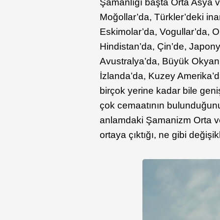
Şamanlığı başta Orta Asya v
Moğollar’da, Türkler’deki in
Eskimolar’da, Vogullar’da, O
Hindistan’da, Çin’de, Japon
Avustralya’da, Büyük Okyanu
İzlanda’da, Kuzey Amerika’d
birçok yerine kadar bile gen
çok cemaatının bulunduğunu 
anlamdaki Şamanizm Orta ve
ortaya çıktığı, ne gibi değişik