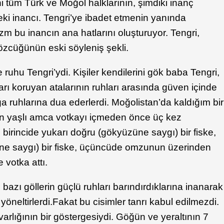
ni tüm Türk ve Moğol halklarının, şimdiki inanç
ki inancı. Tengri’ye ibadet etmenin yanında
 bu inancın ana hatlarını oluşturuyor. Tengri,
zcüğünün eski söyleniş şekli.
ruhu Tengri’ydi. Kişiler kendilerini gök baba Tengri,
rı koruyan atalarının ruhları arasında güven içinde
a ruhlarına dua ederlerdi. Moğolistan’da kaldığım bir
en yaşlı amca votkayı içmeden önce üç kez
 birincide yukarı doğru (gökyüzüne saygı) bir fiske,
üne saygı) bir fiske, üçüncüde omzunun üzerinden
e votka attı.
bazı göllerin güçlü ruhları barındırdıklarına inanarak
yöneltirlerdi.Fakat bu cisimler tanrı kabul edilmezdi.
lığının bir göstergesiydi. Göğün ve yeraltının 7