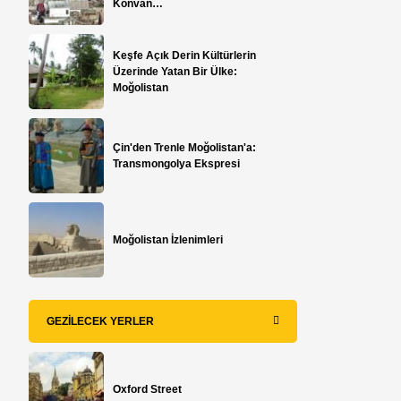
Konvan…
Keşfe Açık Derin Kültürlerin
Üzerinde Yatan Bir Ülke:
Moğolistan
Çin'den Trenle Moğolistan'a:
Transmongolya Ekspresi
a
Moğolistan İzlenimleri
GEZILECEK YERLER
Oxford Street