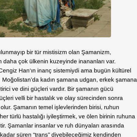
 bulunmayıp bir tür mistisizm olan Şamanizm,
n daha çok ülkenin kuzeyinde inananları var.
engiz Han‘ın inanç sistemiydi ama bugün kültürel
. Moğolistan’da kadın şamana udgan, erkek şaman
irici ve dini güçleri vardır. Bir şamanın gücü
leri velli bir hastalık ve olay sürecinden sonra
lur. Şamanın temel işlevlerinden birisi, ruhun
er türlü hastalığı iyileştirmek, ve ölen birinin ruhuna
ir. Şamanlar insanlar ve ruh dünyaları arasında
te kadar süren “trans” diyebileceğimiz kendinden