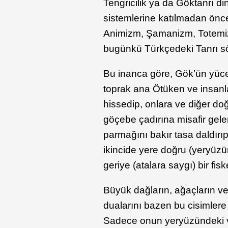
Tengricilik ya da Göktanrı di
sistemlerine katılmadan önce
Animizm, Şamanizm, Totemizm
bugünkü Türkçedeki Tanrı sö
Bu inanca göre, Gök’ün yüce 
toprak ana Ötüken ve insanla
hissedip, onlara ve diğer doğ
göçebe çadırına misafir gel
parmağını bakır tasa daldırıp
ikincide yere doğru (yeryüz
geriye (atalara saygı) bir fisk
Büyük dağların, ağaçların ve 
dualarını bazen bu cisimlere 
Sadece onun yeryüzündeki var