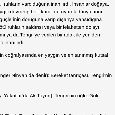
tli ruhların varolduğuna inanılırdı. İnsanlar doğaya,
ygılı davranıp belli kurallara uyarak dünyalarını
l güçlerinin doruğuna varıp dışarıya yansıdığına
tü ruhların saldırısı veya bir felaketten dolayı
mı ya da Tengri’ye verilen bir adak ile yeniden
 inanılırdı.
ğin coğrafyasında en yaygın ve en tanınmış kutsal
er Ninyan da denir): Bereket tanrıçası. Tengri’nin
y, Yakutlar’da Ak Toyun): Tengri’nin oğlu. Gök