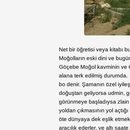
Net bir öğretisi veya kitabı
Moğolların eski dini ve bugü
Göçebe Moğol kavminin ve C
alana terk edilmiş durumda
bo denir. Şamanın özel iyileşt
doğuştan geliyorsa udmin, güç
görünmeye başladıysa zlain o
yoldan çıkmasının yol açtığı h
öte dünyaya dek eşlik etmekt
aracılık ederler, ve altı saa