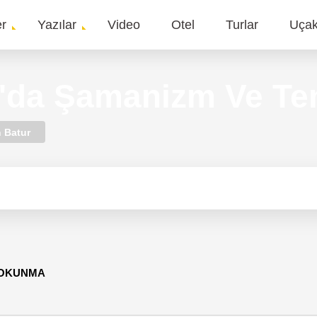
er
Yazılar
Video
Otel
Turlar
Uça
gation
'da Şamanizm Ve Ten
 Batur
6 OKUNMA