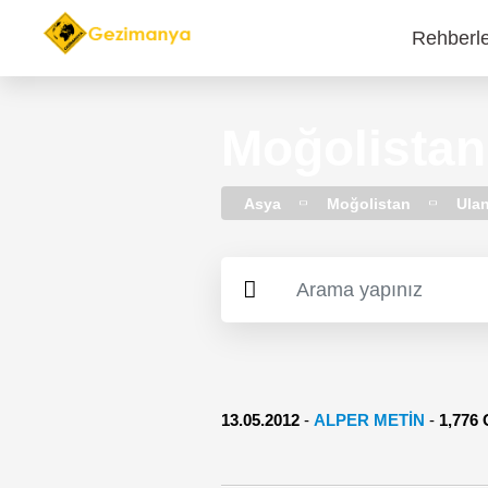
Rehberl
Main
navi
Moğolistan
Asya
Moğolistan
Ulan
13.05.2012
-
ALPER METİN
-
1,77