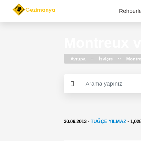
Rehberl
Main
navi
Montreux v
Avrupa
İsviçre
Montr
30.06.2013
-
TUĞÇE YILMAZ
-
1,0