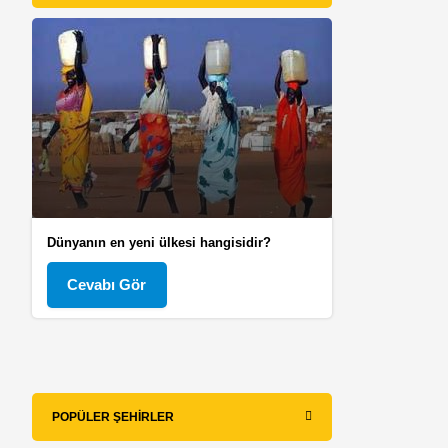
Dünyanın en yeni ülkesi hangisidir?
Cevabı Gör
POPÜLER ŞEHIRLER