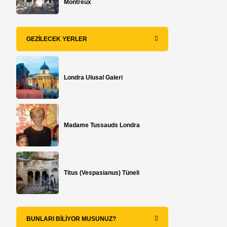
Montreux
GEZILECEK YERLER
Londra Ulusal Galeri
Madame Tussauds Londra
Titus (Vespasianus) Tüneli
BUNLARI BILIYOR MUSUNUZ?