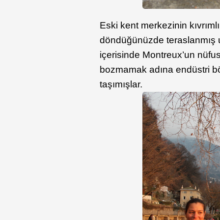
Eski kent merkezinin kıvrıml
döndüğünüzde teraslanmış 
içerisinde Montreux’un nüfu
bozmamak adına endüstri bö
taşımışlar.