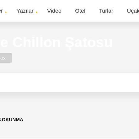
er
Yazılar
Video
Otel
Turlar
Uça
gation
e Chillon Şatosu
eux
28 OKUNMA