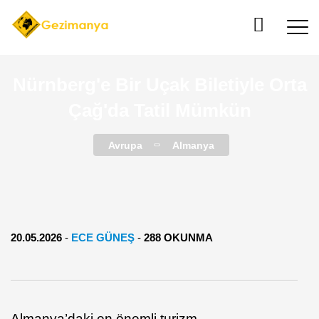
Nürnberg'e Bir Uçak Biletiyle Orta
Çağ'da Tatil Mümkün
Avrupa
Almanya
20.05.2026
-
ECE GÜNEŞ
-
288 OKUNMA
Almanya’daki en önemli turizm