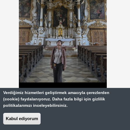
Verdiğimiz hizmetleri geliştirmek amacıyla çerezlerden
(cookie) faydalanıyoruz. Daha fazla bilgi için gizlilik
politikalarımızı inceleyebilirsiniz.
Asamkirche Maria de Victoria Ingolstadt’ta
mutlaka görülmesi gereken bir yer. Mimarisi
Kabul ediyorum
Barok döneminin izlerini taşıyor. Kiliseyi diğer