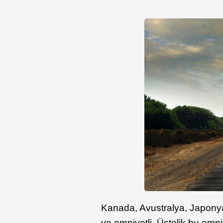
Kanada, Avustralya, Japonya
ve emniyetli. Üstelik bu emni