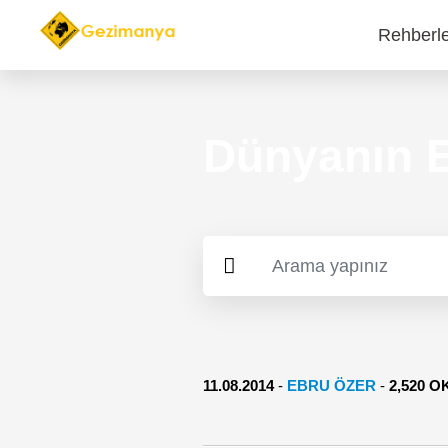
Rehberl
Main
navi
Dünyanın E
11.08.2014
-
EBRU ÖZER
-
2,520 