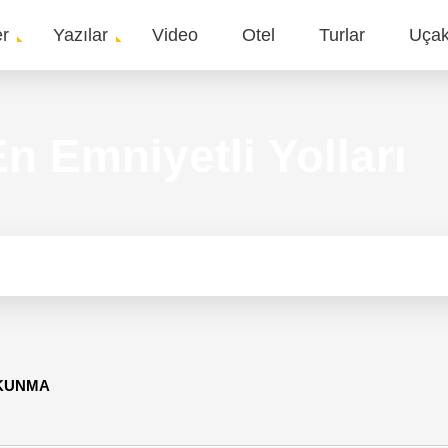
er
Yazılar
Video
Otel
Turlar
Uça
gation
n Emniyetli Yolları
OKUNMA