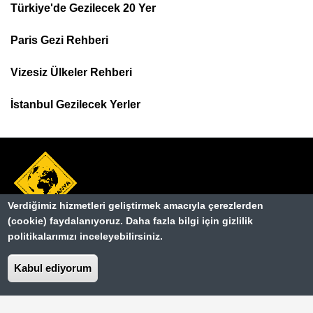
Türkiye'de Gezilecek 20 Yer
Footer
Paris Gezi Rehberi
Top
Menu
Vizesiz Ülkeler Rehberi
İstanbul Gezilecek Yerler
Verdiğimiz hizmetleri geliştirmek amacıyla çerezlerden
(cookie) faydalanıyoruz. Daha fazla bilgi için gizlilik
Hakkımızda
politikalarımızı inceleyebilirsiniz.
Dipnot
Kullanım Şartları
Kabul ediyorum
Gizlilik Sözleşmesi