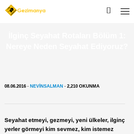
İlginç Seyahat Rotaları Bölüm 1:
Nereye Neden Seyahat Ediyoruz?
08.06.2016
-
NEVINSALMAN
-
2,210 OKUNMA
Seyahat etmeyi, gezmeyi, yeni ülkeler, ilginç
yerler görmeyi kim sevmez, kim istemez