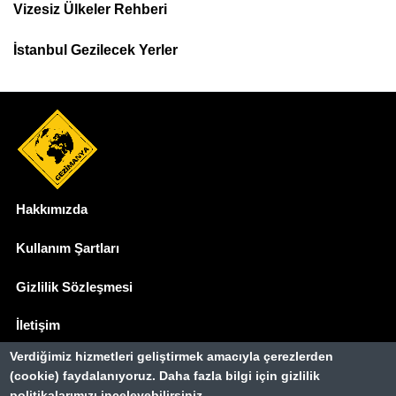
Menu
Vizesiz Ülkeler Rehberi
İstanbul Gezilecek Yerler
Hakkımızda
Dipnot
Kullanım Şartları
Gizlilik Sözleşmesi
İletişim
Verdiğimiz hizmetleri geliştirmek amacıyla çerezlerden
Basında Biz
(cookie) faydalanıyoruz. Daha fazla bilgi için gizlilik
politikalarımızı inceleyebilirsiniz.