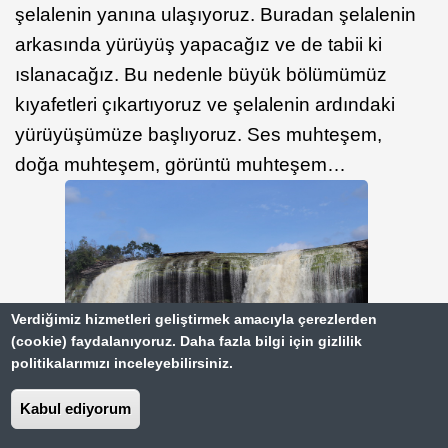
şelalenin yanına ulaşıyoruz. Buradan şelalenin
arkasında yürüyüş yapacağız ve de tabii ki
ıslanacağız. Bu nedenle büyük bölümümüz
kıyafetleri çıkartıyoruz ve şelalenin ardındaki
yürüyüşümüze başlıyoruz. Ses muhteşem,
doğa muhteşem, görüntü muhteşem…
Verdiğimiz hizmetleri geliştirmek amacıyla çerezlerden
(cookie) faydalanıyoruz. Daha fazla bilgi için gizlilik
politikalarımızı inceleyebilirsiniz.
Kabul ediyorum
Şelalenin ardından lagünü izliyoruz uzunca bir
süre. Hayranlıkla… Şelaleden akan sular