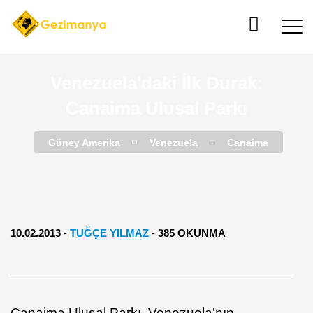
Venezuela'daki İlk Durak:
Canaima Ulusal Parkı
Güney Amerika
Venezuela
Canaima
10.02.2013
-
TUĞÇE YILMAZ
-
385 OKUNMA
Canaima Ulusal Parkı, Venezuela’nın