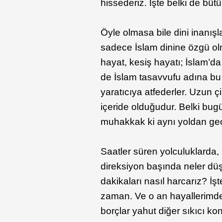
hissederiz. İşte belki de bü
Öyle olmasa bile dini inanış
sadece İslam dinine özgü olm
hayat, kesiş hayatı; İslam’da
de İslam tasavvufu adına bu r
yaratıcıya atfederler. Uzun ç
içeride olduğudur. Belki bug
muhakkak ki aynı yoldan geçt
Saatler süren yolculuklarda
direksiyon başında neler dü
dakikaları nasıl harcarız? İ
zaman. Ve o an hayallerimde
borçlar yahut diğer sıkıcı ko