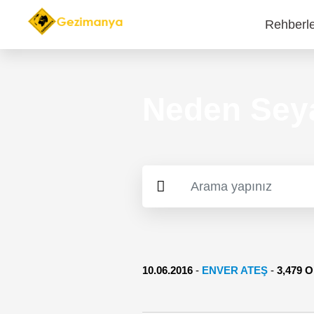
Rehberl
Main
navi
Neden Seya
10.06.2016
-
ENVER ATEŞ
-
3,479