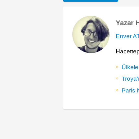
Yazar 
Enver A
Hacettep
Ülkele
Troya'
Paris 