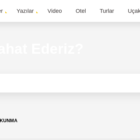
er
Yazılar
Video
Otel
Turlar
Uça
gation
hat Ederiz?
 OKUNMA