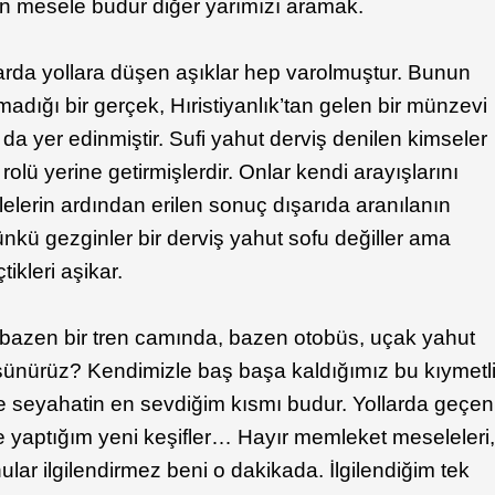
tün mesele budur diğer yarımızı aramak.
larda yollara düşen aşıklar hep varolmuştur. Bunun
adığı bir gerçek, Hıristiyanlık’tan gelen bir münzevi
 da yer edinmiştir. Sufi yahut derviş denilen kimseler
olü yerine getirmişlerdir. Onlar kendi arayışlarını
ilelerin ardından erilen sonuç dışarıda aranılanın
ünkü gezginler bir derviş yahut sofu değiller ama
ikleri aşikar.
, bazen bir tren camında, bazen otobüs, uçak yahut
şünürüz? Kendimizle baş başa kaldığımız bu kıymetl
şte seyahatin en sevdiğim kısmı budur. Yollarda geçen
 yaptığım yeni keşifler… Hayır memleket meseleleri
nular ilgilendirmez beni o dakikada. İlgilendiğim tek