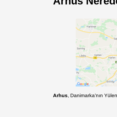
Arhus Nered
Arhus
, Danimarka’nın Yülen