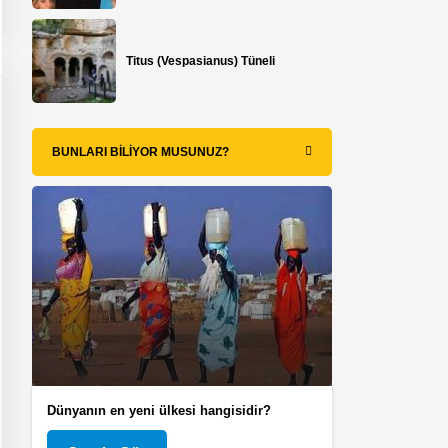
Titus (Vespasianus) Tüneli
BUNLARI BILIYOR MUSUNUZ?
Dünyanın en yeni ülkesi hangisidir?