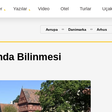
er
Yazılar
Video
Otel
Turlar
Uça
gation
Avrupa
Danimarka
Arhus
nda Bilinmesi