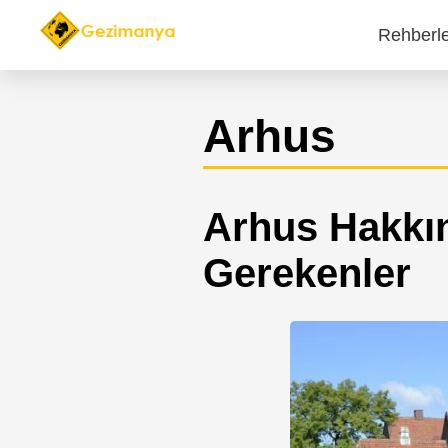
Rehberl
Main
navi
Arhus
Arhus Hakkı
Gerekenler