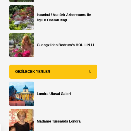
İstanbul / Atatürk Arboretumu İle
İlgili 8 Önemli Bilgi
Guangxi’den Bodrum’a HOU LİN Lİ
GEZILECEK YERLER
Londra Ulusal Galeri
Madame Tussauds Londra