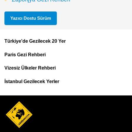
Yazıcı Dostu Sürüm
Türkiye'de Gezilecek 20 Yer
Footer
Paris Gezi Rehberi
Top
Menu
Vizesiz Ülkeler Rehberi
İstanbul Gezilecek Yerler