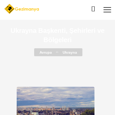
Ukrayna Başkenti, Şehirleri ve
Bölgeleri
Avrupa
Ukrayna