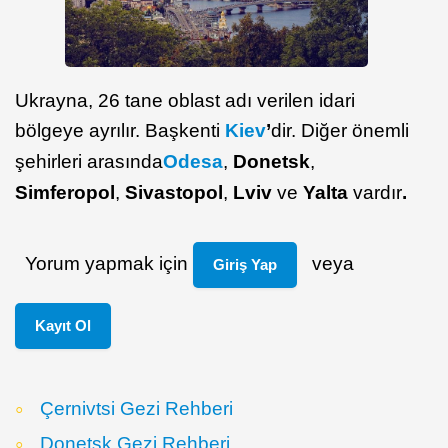
Ukrayna, 26 tane oblast adı verilen idari
bölgeye ayrılır. Başkenti
Kiev
’
dir. Diğer önemli
şehirleri arasında
Odesa
,
Donetsk
,
Simferopol
,
Sivastopol
,
Lviv
ve
Yalta
vardır
.
Yorum yapmak için
veya
Giriş Yap
Kayıt Ol
Çernivtsi Gezi Rehberi
Donetsk Gezi Rehberi