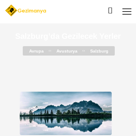
Salzburg’da Gezilecek Yerler
Avrupa
Avusturya
Salzburg