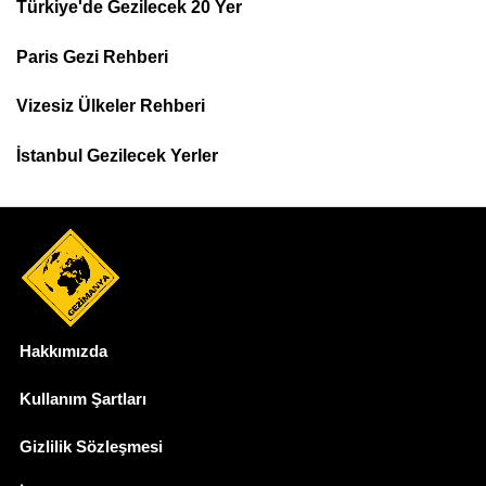
Türkiye'de Gezilecek 20 Yer
Footer
Paris Gezi Rehberi
Top
Menu
Vizesiz Ülkeler Rehberi
İstanbul Gezilecek Yerler
Hakkımızda
Dipnot
Kullanım Şartları
Gizlilik Sözleşmesi