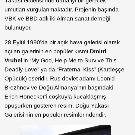
Yakası Galerisi’nde daha iyi bir gelecek
umutları vurgulanmaktadır. Projenin başında
VBK ve BBD adlı iki Alman sanat derneği
bulunuyor.
28 Eylül 1990’da bir açık hava galerisi olarak
açılan galerinin en popüler kısmı
Dmitri
Vrubel
’in “
My God, Help Me to Survive This
Deadly Love
” ya da “
Fraternal Kiss”
(Kardeşçe
Öpücük) eseridir. Rus devlet adamı
Leonid
Brezhnev
ve Doğu Almanya’nın başındaki
Erich Honecker
’i coşkuyla kucaklaşmış
öpüşürken gösteren resim, Doğu Yakası
Galerisi’nin en popüler resimlerindendir.