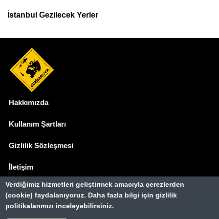
İstanbul Gezilecek Yerler
Hakkımızda
Dipnot
Kullanım Şartları
Gizlilik Sözleşmesi
İletişim
Verdiğimiz hizmetleri geliştirmek amacıyla çerezlerden
Basında Biz
(cookie) faydalanıyoruz. Daha fazla bilgi için gizlilik
politikalarımızı inceleyebilirsiniz.
Gezimanya Turizm, TÜRSAB'a kayıtlı bir
seyahat acentasıdır.