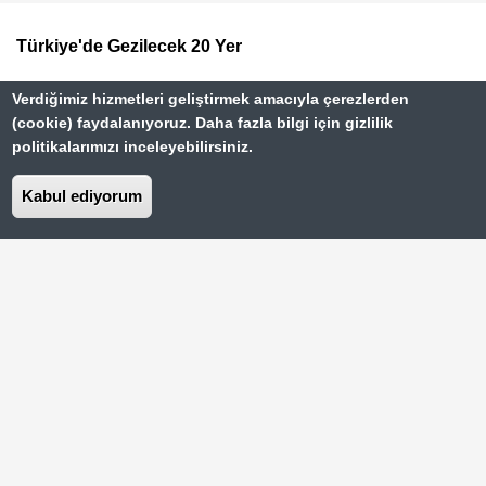
Türkiye'de Gezilecek 20 Yer
Footer
Paris Gezi Rehberi
Top
Verdiğimiz hizmetleri geliştirmek amacıyla çerezlerden
(cookie) faydalanıyoruz. Daha fazla bilgi için gizlilik
Menu
Vizesiz Ülkeler Rehberi
politikalarımızı inceleyebilirsiniz.
İstanbul Gezilecek Yerler
Kabul ediyorum
Hakkımızda
Dipnot
Kullanım Şartları
Gizlilik Sözleşmesi