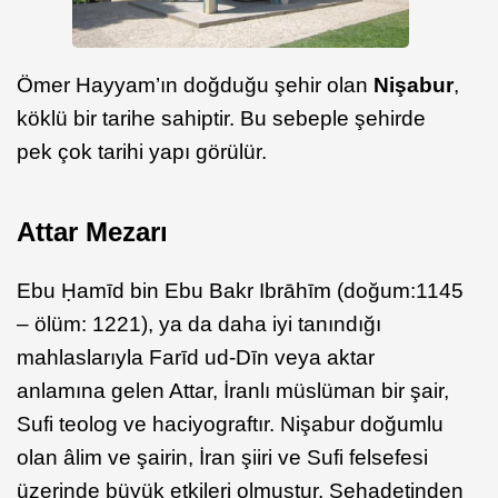
Ömer Hayyam’ın doğduğu şehir olan
Nişabur
,
köklü bir tarihe sahiptir. Bu sebeple şehirde
pek çok tarihi yapı görülür.
Attar Mezarı
Ebu Ḥamīd bin Ebu Bakr Ibrāhīm (doğum:1145
– ölüm: 1221‎‎), ya da daha iyi tanındığı
mahlaslarıyla Farīd ud-Dīn veya aktar
anlamına gelen Attar, İranlı müslüman bir şair,
Sufi teolog ve haciyograftır. Nişabur doğumlu
olan âlim ve şairin, İran şiiri ve Sufi felsefesi
üzerinde büyük etkileri olmuştur. Şehadetinden