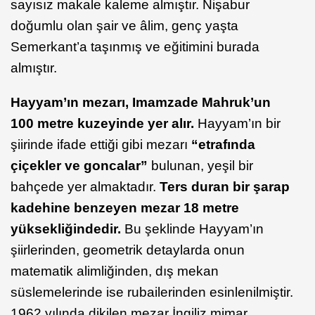
sayısız makale kaleme almıştır. Nişabur
doğumlu olan şair ve âlim, genç yaşta
Semerkant’a taşınmış ve eğitimini burada
almıştır.
Hayyam’ın
mezarı, Imamzade Mahruk’un
100 metre kuzeyinde yer alır.
Hayyam’ın bir
şiirinde ifade ettiği gibi mezarı
“etrafında
çiçekler ve goncalar”
bulunan, yeşil bir
bahçede yer almaktadır.
Ters duran bir şarap
kadehine benzeyen mezar 18 metre
yüksekliğindedir.
Bu şeklinde Hayyam’ın
şiirlerinden, geometrik detaylarda onun
matematik alimliğinden, dış mekan
süslemelerinde ise rubailerinden esinlenilmiştir.
1962 yılında dikilen mezar İngiliz mimar