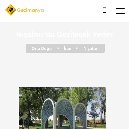
Nişabur’da Gezilecek Yerler
Orta Doğu
İran
Nişabur