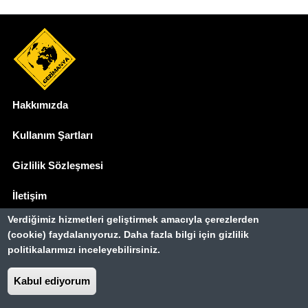
Hakkımızda
Dipnot
Kullanım Şartları
Gizlilik Sözleşmesi
İletişim
Verdiğimiz hizmetleri geliştirmek amacıyla çerezlerden
Basında Biz
(cookie) faydalanıyoruz. Daha fazla bilgi için gizlilik
politikalarımızı inceleyebilirsiniz.
Gezimanya Turizm, TÜRSAB'a kayıtlı bir
seyahat acentasıdır.
Kabul ediyorum
Belge no: A-8307