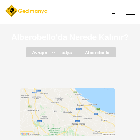
Alberobello’da Nerede Kalınır?
Avrupa
İtalya
Alberobello