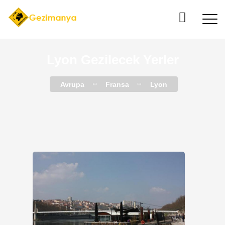
Lyon Gezilecek Yerler
Avrupa
Fransa
Lyon