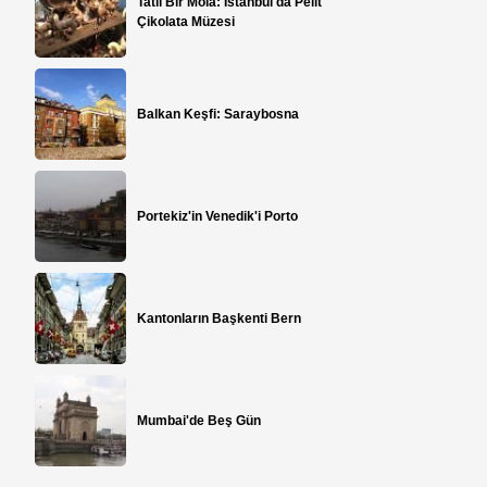
Tatlı Bir Mola: İstanbul'da Pelit
Çikolata Müzesi
m
Balkan Keşfi: Saraybosna
n
Portekiz'in Venedik'i Porto
Kantonların Başkenti Bern
Mumbai'de Beş Gün