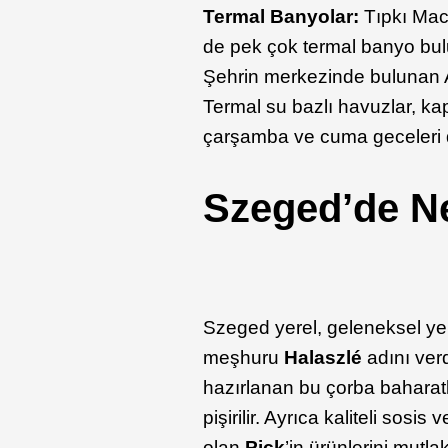
Termal Banyolar:
Tıpkı Mac
de pek çok termal banyo bulun
Şehrin merkezinde bulunan A
Termal su bazlı havuzlar, ka
çarşamba ve cuma geceleri d
Szeged’de N
Szeged yerel, geleneksel ye
meşhuru
Halaszlé
adını verdi
hazırlanan bu çorba baharatla
pişirilir. Ayrıca kaliteli sos
olan
Pick
’in ürünlerini mutl