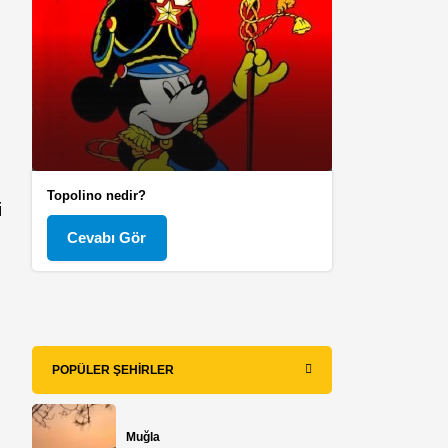
Topolino nedir?
i
Cevabı Gör
POPÜLER ŞEHIRLER
Muğla