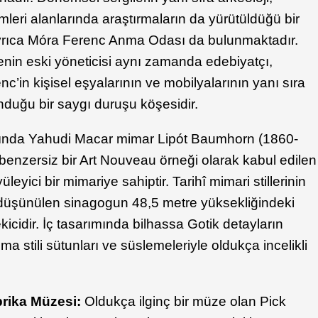
imleri alanlarında araştırmaların da yürütüldüğü bir
yrıca Móra Ferenc Anma Odası da bulunmaktadır.
in eski yöneticisi aynı zamanda edebiyatçı,
c’in kişisel eşyalarının ve mobilyalarının yanı sıra
lunduğu bir saygı duruşu köşesidir.
lında Yahudi Macar mimar Lipót Baumhorn (1860-
benzersiz bir Art Nouveau örneği olarak kabul edilen
yici bir mimariye sahiptir. Tarihî mimari stillerinin
i düşünülen sinagogun 48,5 metre yüksekliğindeki
kicidir. İç tasarımında bilhassa Gotik detayların
a stili sütunları ve süslemeleriyle oldukça incelikli
prika Müzesi:
Oldukça ilginç bir müze olan Pick