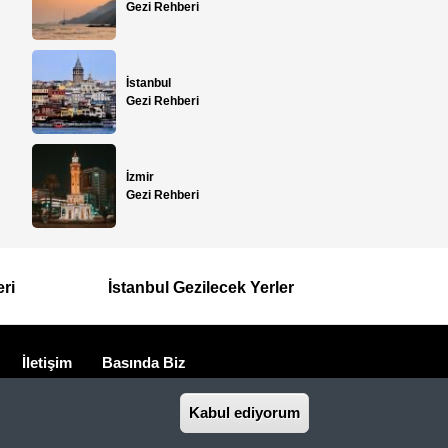
Gezi Rehberi
İstanbul
Gezi Rehberi
İzmir
Gezi Rehberi
eri
İstanbul Gezilecek Yerler
İletişim
Basında Biz
seyahat acentasıdır.
Kabul ediyorum