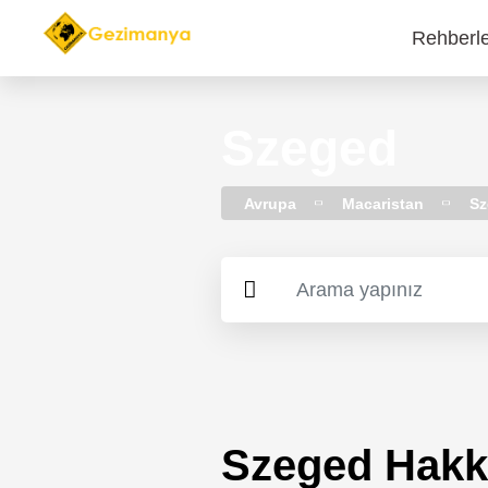
Rehberl
Main
navi
Szeged
Avrupa
Macaristan
Sz
Szeged Hakk