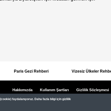
Paris Gezi Rehberi
Vizesiz Ülkeler Rehb
Hakkımızda
Kullanım Şartları
Gizlilik Sözleşmesi
Dipnot
Gezimanya Turizm, TÜRSAB'a kayıtlı bir 
ookie) faydalanıyoruz. Daha fazla bilgi için gizlilik
Belge no: A-8307