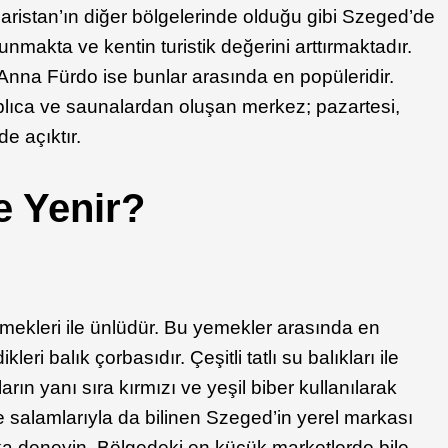
aristan’ın diğer bölgelerinde olduğu gibi Szeged’de
makta ve kentin turistik değerini arttırmaktadır.
nna Fürdo ise bunlar arasında en popüleridir.
plıca ve saunalardan oluşan merkez; pazartesi,
e açıktır.
e Yenir?
mekleri ile ünlüdür. Bu yemekler arasında en
kleri balık çorbasıdır. Çeşitli tatlı su balıkları ile
rın yanı sıra kırmızı ve yeşil biber kullanılarak
is ve salamlarıyla da bilinen Szeged’in yerel markası
aka deneyin. Bölgedeki en küçük marketlerde bile