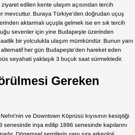
 ziyaret edilen kente ulaşım açısından tercih
kler mevcuttur. Buraya Türkiye’den doğrudan uçuş
inden aktarmalı uçuşla gelmek ise en sık tercih
uluğu sevenler için yine Budapeşte üzerinden
aatlik bir yolculukla ulaşım mümkündür. Bunun yanı
r alternatif her gün Budapeşte’den hareket eden
tobüs seyahati yaklaşık 3 buçuk saat sürmektedir.
örülmesi Gereken
 Nehri’nin ve Downtown Köprüsü kıyısının kesiştiği
senesinde inşa edilip 1896 senesinde kapılarını
nadır. Dönemsel sergilerin yanı sıra arkeoloji,