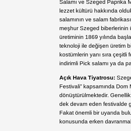
Salamı ve Szeged Paprika M
lezzet kültürü hakkında olduk
salamının ve salam fabrikası
meşhur Szeged biberlerinin 
üretiminin 1869 yılında baş
teknoloji ile değişen üretim 
kostümlerin yanı sıra çeşitli
indirimli Pick salamı ya da p
Açık Hava Tiyatrosu:
Szege
Festivali” kapsamında Dom M
dönüştürülmektedir. Genelli
dek devam eden festivalde ge
Fakat önemli bir uyarıda bul
konusunda erken davranmakta