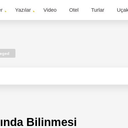
er
Yazılar
Video
Otel
Turlar
Uça
gation
eged
ında Bilinmesi