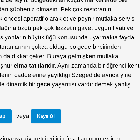
ndan şüpheniz olmasın. Pek çok restoranın
ncesi aperatif olarak et ve peynir mutlaka servis
fağına özgü pek çok lezzetin gayet uygun fiyatı ve
orsiyonların büyüklüğü konusunda uyarmakta fayda
toranlarının çokça olduğu bölgede birbirinden
rın da dikkat çeker. Buraya gelmişken mutlaka
eşhur
elma tatlıları
dır. Aynı zamanda bir öğrenci kent
fenin caddelerine yayıldığı Szeged’de ayrıca yine
le dinamik bir gece yaşantısı vardır demek yanlış
veya
Yap
Kayıt Ol
manya ziyaretçileri için fırsatları görmek için