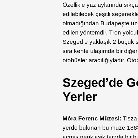
Özellikle yaz aylarında sıkça
edilebilecek çeşitli seçene
olmadığından Budapeşte üzer
edilen yöntemdir. Tren yolc
Szeged’e yaklaşık 2 buçuk s
sıra kente ulaşımda bir diğe
otobüsler aracılığıyladır. O
Szeged’de G
Yerler
Móra Ferenc Müzesi:
Tisza
yerde bulunan bu müze 1883 
açmış neoklasik tarzda bir bi