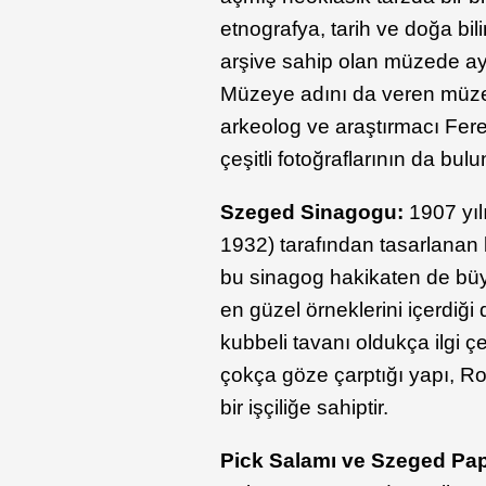
etnografya, tarih ve doğa bil
arşive sahip olan müzede a
Müzeye adını da veren müzen
arkeolog ve araştırmacı Feren
çeşitli fotoğraflarının da bu
Szeged Sinagogu:
1907 yı
1932) tarafından tasarlanan 
bu sinagog hakikaten de büyüle
en güzel örneklerini içerdiğ
kubbeli tavanı oldukça ilgi çe
çokça göze çarptığı yapı, Rom
bir işçiliğe sahiptir.
Pick Salamı ve Szeged Pa