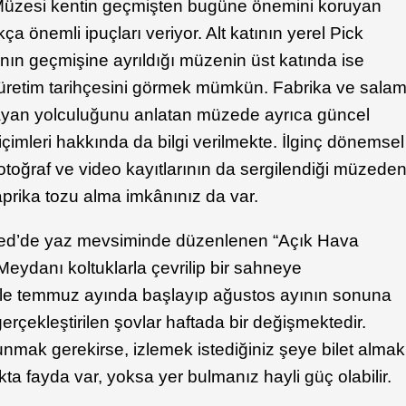
üzesi kentin geçmişten bugüne önemini koruyan
ça önemli ipuçları veriyor. Alt katının yerel Pick
nın geçmişine ayrıldığı müzenin üst katında ise
üretim tarihçesini görmek mümkün. Fabrika ve sala
layan yolculuğunu anlatan müzede ayrıca güncel
biçimleri hakkında da bilgi verilmekte. İlginç dönemsel
 fotoğraf ve video kayıtlarının da sergilendiği müzede
aprika tozu alma imkânınız da var.
d’de yaz mevsiminde düzenlenen “Açık Hava
eydanı koltuklarla çevrilip bir sahneye
kle temmuz ayında başlayıp ağustos ayının sonuna
rçekleştirilen şovlar haftada bir değişmektedir.
unmak gerekirse, izlemek istediğiniz şeye bilet almak
 fayda var, yoksa yer bulmanız hayli güç olabilir.