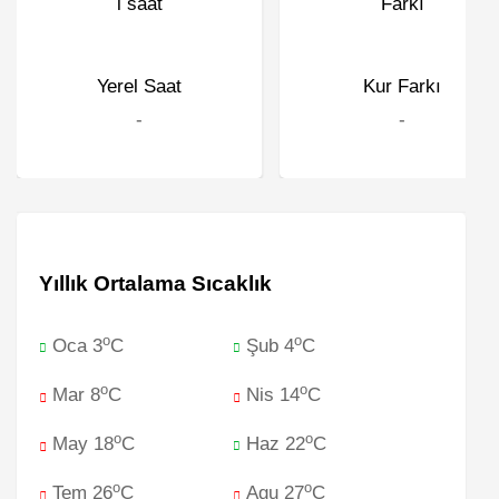
Yerel Saat
Kur Farkı
-
-
Yıllık Ortalama Sıcaklık
o
o
Oca 3
C
Şub 4
C
o
o
Mar 8
C
Nis 14
C
o
o
May 18
C
Haz 22
C
o
o
Tem 26
C
Agu 27
C