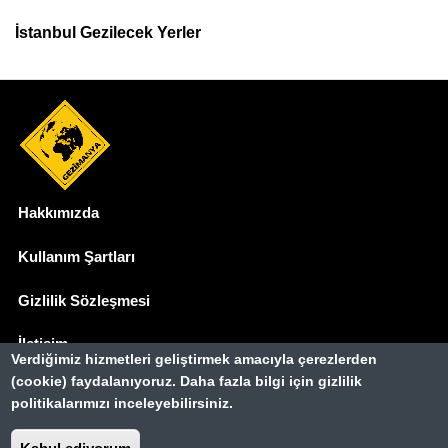
İstanbul Gezilecek Yerler
Hakkımızda
Dipnot
Kullanım Şartları
Gizlilik Sözleşmesi
İletişim
Verdiğimiz hizmetleri geliştirmek amacıyla çerezlerden
(cookie) faydalanıyoruz. Daha fazla bilgi için gizlilik
Basında Biz
politikalarımızı inceleyebilirsiniz.
Gezimanya Turizm, TÜRSAB'a kayıtlı bir
seyahat acentasıdır.