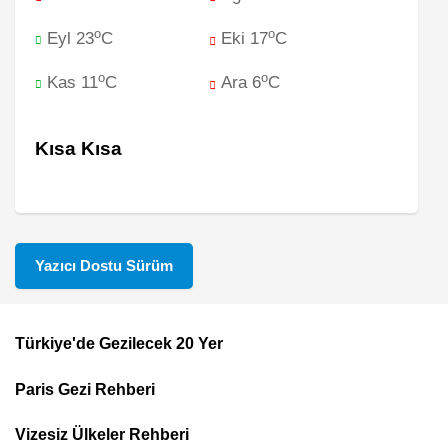
o
o
Eyl 23
C
Eki 17
C
o
o
Kas 11
C
Ara 6
C
Kısa Kısa
Yazıcı Dostu Sürüm
Türkiye'de Gezilecek 20 Yer
Footer
Paris Gezi Rehberi
Top
Menu
Vizesiz Ülkeler Rehberi