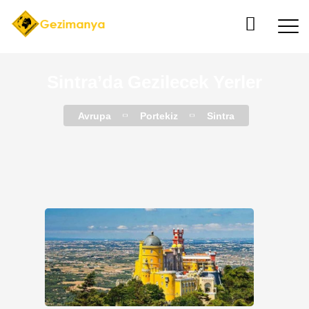
Sintra’da Gezilecek Yerler
Avrupa
Portekiz
Sintra