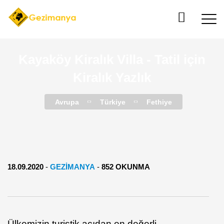
Kayaköy Kiralık Villa - Tatil için
Kiralık Yazlık
Avrupa
Türkiye
Fethiye
18.09.2020
-
GEZIMANYA
-
852 OKUNMA
Ülkemizin turistik açıdan en değerli