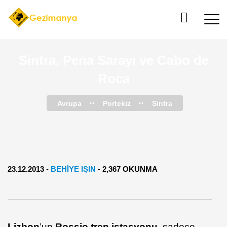
Sintra, Pena Sarayı ve Cabo de
Roca
Avrupa
Portekiz
Sintra
23.12.2013
-
BEHİYE IŞIN
-
2,367 OKUNMA
Lizbon
’un
Rossio tren istasyonu,
sadece