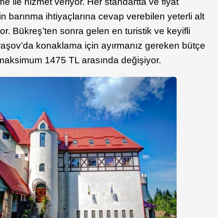
e ile hizmet veriyor. Her standartta ve fiyat
erin barınma ihtiyaçlarına cevap verebilen yeterli alt
r. Bükreş’ten sonra gelen en turistik ve keyifli
Braşov’da konaklama için ayırmanız gereken bütçe
 maksimum 1475 TL arasında değişiyor.