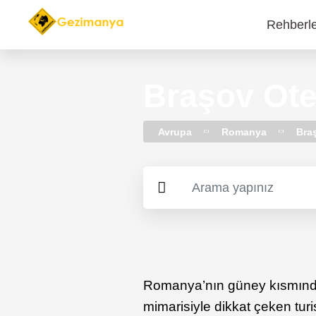
Rehberl
Main
navi
Braşov Otel
Avrupa
Romanya
Bra
Romanya’nın güney kısmınd
mimarisiyle dikkat çeken tur