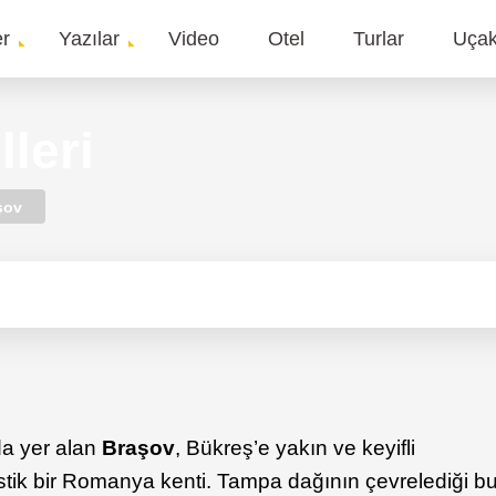
er
Yazılar
Video
Otel
Turlar
Uça
gation
leri
şov
a yer alan
Braşov
, Bükreş’e yakın ve keyifli
istik bir Romanya kenti. Tampa dağının çevrelediği b