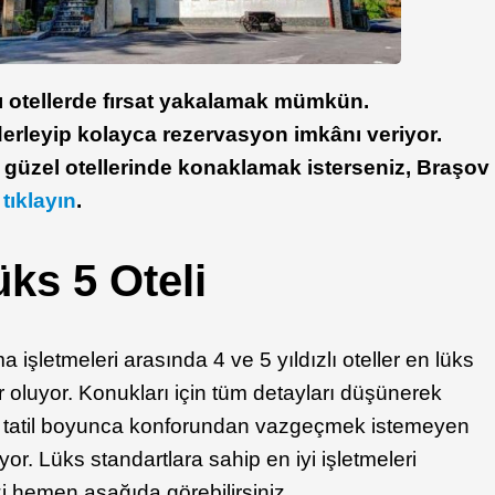
ı otellerde fırsat yakalamak mümkün.
derleyip kolayca rezervasyon imkânı veriyor.
 güzel otellerinde konaklamak isterseniz, Braşov
n
tıklayın
.
ks 5 Oteli
işletmeleri arasında 4 ve 5 yıldızlı oteller en lüks
er oluyor. Konukları için tüm detayları düşünerek
r, tatil boyunca konforundan vazgeçmek istemeyen
yor. Lüks standartlara sahip en iyi işletmeleri
zi hemen aşağıda görebilirsiniz.