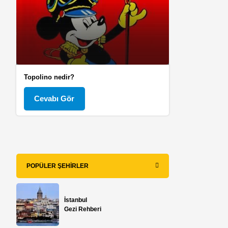
Topolino nedir?
Cevabı Gör
POPÜLER ŞEHIRLER
İstanbul
Gezi Rehberi