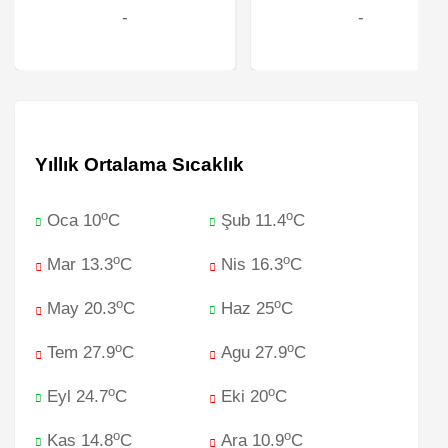
-
-
Yıllık Ortalama Sıcaklık
o
o
Oca 10
C
Şub 11.4
C
o
o
Mar 13.3
C
Nis 16.3
C
o
o
May 20.3
C
Haz 25
C
o
o
Tem 27.9
C
Agu 27.9
C
o
o
Eyl 24.7
C
Eki 20
C
o
o
Kas 14.8
C
Ara 10.9
C