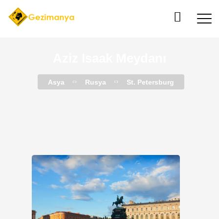
Aziz Isaak Meydanı
Asya
Rusya
St. Petersburg