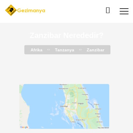
Zanzibar Nerededir?
Afrika
Tanzanya
Zanzibar