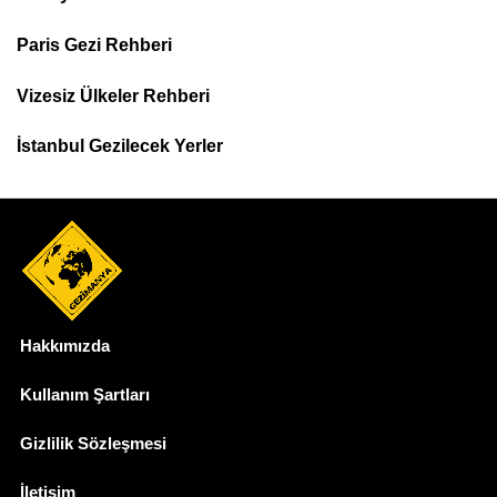
Footer
Paris Gezi Rehberi
Top
Menu
Vizesiz Ülkeler Rehberi
İstanbul Gezilecek Yerler
Hakkımızda
Dipnot
Kullanım Şartları
Gizlilik Sözleşmesi
İletişim