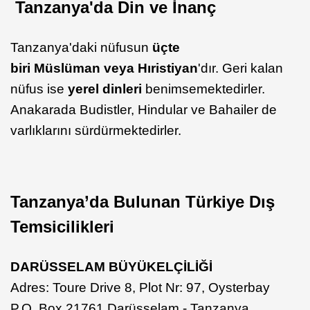
Tanzanya'da Din ve İnanç
Tanzanya'daki nüfusun
üçte
biri
Müslüman veya Hıristiyan
'dır. Geri kalan
nüfus ise
yerel dinleri
benimsemektedirler.
Anakarada Budistler, Hindular ve Bahailer de
varlıklarını sürdürmektedirler.
Tanzanya’da Bulunan Türkiye Dış
Temsicilikleri
DARÜSSELAM BÜYÜKELÇİLİĞİ
Adres: Toure Drive 8, Plot Nr: 97, Oysterbay
P.O. Box 21761 Darüsselam - Tanzanya