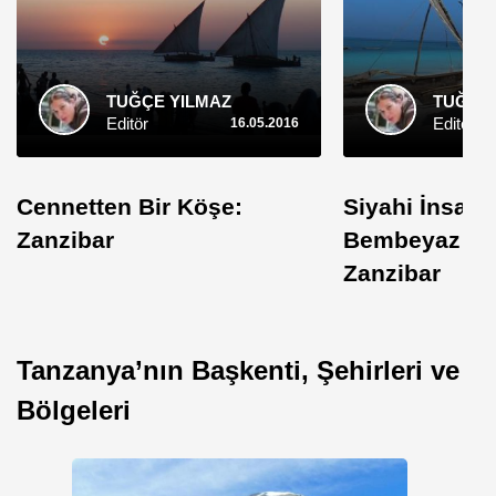
TUĞÇE YILMAZ
TUĞÇE 
Editör
Editör
16.05.2016
Cennetten Bir Köşe:
Siyahi İnsanl
Zanzibar
Bembeyaz Sahi
Zanzibar
Tanzanya’nın Başkenti, Şehirleri ve
Bölgeleri