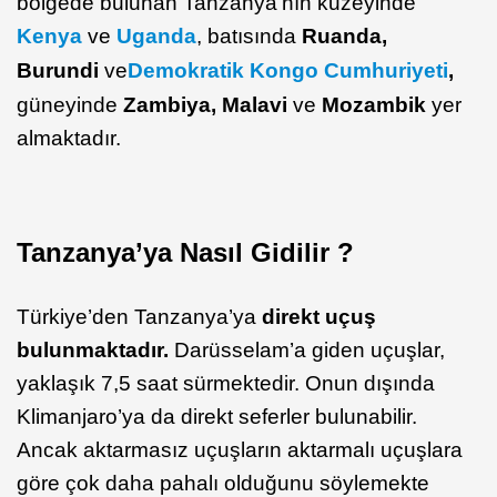
bölgede bulunan Tanzanya’nın kuzeyinde
Kenya
ve
Uganda
, batısında
Ruanda,
Burundi
ve
Demokratik Kongo Cumhuriyeti
,
güneyinde
Zambiya, Malavi
ve
Mozambik
yer
almaktadır.
Tanzanya’ya Nasıl Gidilir ?
Türkiye’den Tanzanya’ya
direkt uçuş
bulunmaktadır.
Darüsselam’a giden uçuşlar,
yaklaşık 7,5 saat sürmektedir. Onun dışında
Klimanjaro’ya da direkt seferler bulunabilir.
Ancak aktarmasız uçuşların aktarmalı uçuşlara
göre çok daha pahalı olduğunu söylemekte