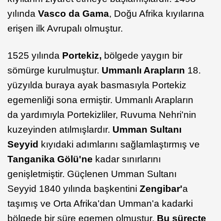
yılında
Vasco
da Gama
, Doğu Afrika kıyılarına
erişen ilk Avrupalı olmuştur.
1525 yılında
Portekiz,
bölgede yaygın bir
sömürge kurulmuştur.
Ummanlı Arapların
18.
yüzyılda buraya ayak basmasıyla Portekiz
egemenliği sona ermiştir. Ummanlı Arapların
da yardımıyla Portekizliler, Ruvuma Nehri'nin
kuzeyinden atılmışlardır.
Umman Sultanı
Seyyid
kıyıdaki adımlarını sağlamlaştırmış ve
Tanganika
Gölü'ne
kadar sınırlarını
genişletmiştir. Güçlenen Umman Sultanı
Seyyid 1840 yılında başkentini
Zengibar'
a
taşımış ve Orta Afrika'dan Umman'a kadarki
bölgede bir süre egemen olmuştur.
Bu süreçte