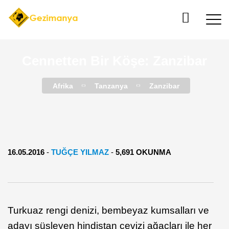
Cennetten Bir Köşe: Zanzibar
Afrika
Tanzanya
Zanzibar
16.05.2016
-
TUĞÇE YILMAZ
-
5,691 OKUNMA
Turkuaz rengi denizi, bembeyaz kumsalları ve
adayı süsleyen hindistan cevizi ağaçları ile her