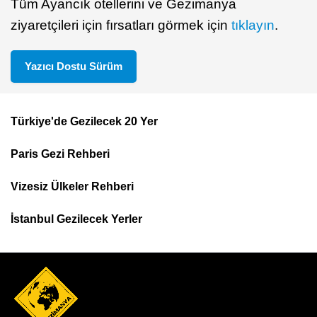
Tüm Ayancık otellerini ve Gezimanya
ziyaretçileri için fırsatları görmek için
tıklayın
.
Yazıcı Dostu Sürüm
Türkiye'de Gezilecek 20 Yer
Footer
Paris Gezi Rehberi
Top
Menu
Vizesiz Ülkeler Rehberi
İstanbul Gezilecek Yerler