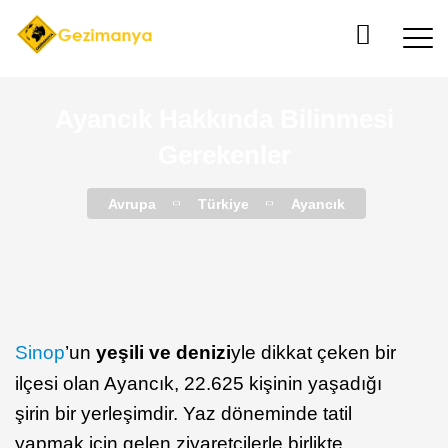
Ayancık Hakkında Bilinmesi
Gerekenler
Avrupa
Türkiye
Ayancık
Sinop
’un
yeşili ve denizi
yle dikkat çeken bir
ilçesi olan Ayancık, 22.625 kişinin yaşadığı
şirin bir yerleşimdir. Yaz döneminde tatil
yapmak için gelen ziyaretçilerle birlikte