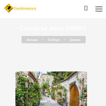
Çeşme’ye Nasıl Gidilir?
Avrupa
Türkiye
Çeşme