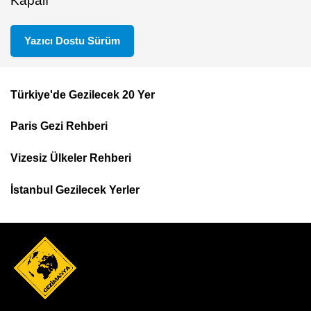
Kapalı
Yazıcı Dostu Sürüm
Türkiye'de Gezilecek 20 Yer
Footer
Paris Gezi Rehberi
Top
Menu
Vizesiz Ülkeler Rehberi
İstanbul Gezilecek Yerler