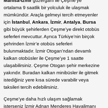
Manisa-İzmir
güzergâhı ile Çeşme’ye
ortalama 9 saatlik bir yolculuk ile ulaşmak
mümkündür. Araçla gelmeyi tercih etmeyenler
için
İstanbul
,
Ankara
,
İzmir
,
Antalya
,
Bursa
gibi büyük şehirlerden Çeşme’ye direkt otobüs
seferleri mevcuttur. Ayrıca Türkiye’nin birçok
şehrinden İzmir’e otobüs seferleri
bulunmaktadır. İzmir Otogarı’ndan devamlı
kalkan otobüsler ile Çeşme’ye 1 saatte
ulaşabilirsiniz. Çeşme Otogarı şehir merkezine
yakındır. Buradan kalkan minibüsler ile gitmek
istediğiniz yere kısa sürede varabilir veya
taksileri tercih edebilirsiniz.
Çeşme’ye daha hızlı ulaşım sağlamak
isterseniz İzmir Adnan Menderes Havalimanı