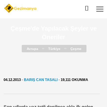
Çeşme'de Yapılacak Şeyler ve
Öneriler
Avrupa
Türkiye
Çeşme
04.12.2013
-
BARIŞ CAN TASALI
-
19,111 OKUNMA
Son yıllarda yaz tatili denilince akla ilk gelen