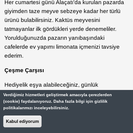
Her cumartesi günü Alaçatı'da kurulan pazarda
giyimden taze meyve sebzeye kadar her türlü
ürünü bulabilirsiniz. Kaktüs meyvesini
tatmayanlar ilk gördükleri yerde denemeliler.
Yorulduğunuzda pazarın yanıbaşındaki
cafelerde ev yapımı limonata içmenizi tavsiye
ederim.
Çeşme Çarşısı
Hediyelik eşya alabileceğiniz, günlük
ihtiyaçlarınızı giderebileceğiniz bir çarşı.
Verdiğimiz hizmetleri geliştirmek amacıyla çerezlerden
(cookie) faydalanıyoruz. Daha fazla bilgi için gizlilik
Ayvalık & Foça gibi sahil beldelerine benziyor.
politikalarımızı inceleyebilirsiniz.
Haftanın belirli günleri buradan Sakız Adası'na
gidiş dönüş 16 euroya gemiler kalkıyor. Çeşme
Kabul ediyorum
kalesine gitmeden çarşı turunuzu bitirmenizi