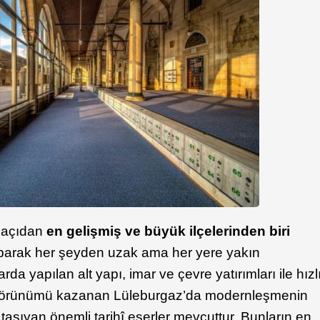
ik açıdan
en gelişmiş ve büyük ilçelerinden biri
yaparak her şeyden uzak ama her yere yakın
larda yapılan alt yapı, imar ve çevre yatırımları ile hızl
t görünümü kazanan Lüleburgaz’da modernleşmenin
aşıyan önemli tarihî eserler mevcuttur. Bunların en