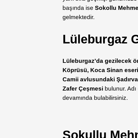
başında ise
Sokollu Mehmet
gelmektedir.
Lüleburgaz G
Lüleburgaz'da gezilecek ön
Köprüsü, Koca Sinan eseri
Camii avlusundaki Şadırva
Zafer Çeşmesi
bulunur. Adı
devamında bulabilirsiniz.
Sokullu Meh