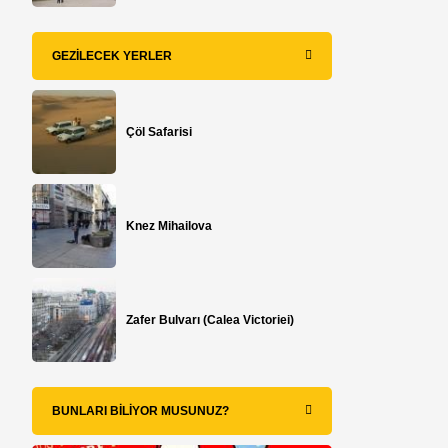
GEZILECEK YERLER
Çöl Safarisi
p
Knez Mihailova
Zafer Bulvarı (Calea Victoriei)
BUNLARI BILIYOR MUSUNUZ?