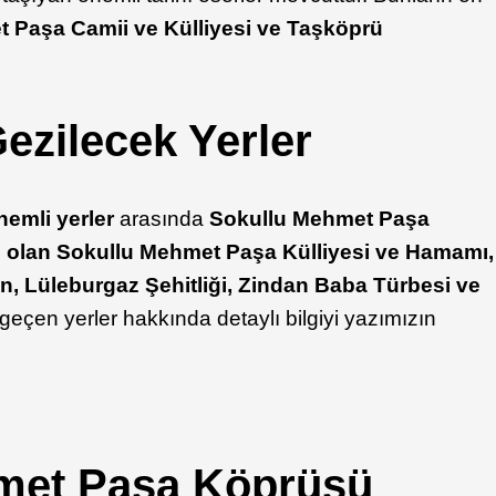
 Paşa Camii ve Külliyesi ve Taşköprü
ezilecek Yerler
emli yerler
arasında
Sokullu Mehmet Paşa
 olan Sokullu Mehmet Paşa Külliyesi ve Hamamı,
n, Lüleburgaz Şehitliği, Zindan Baba Türbesi ve
 geçen yerler hakkında detaylı bilgiyi yazımızın
met Paşa Köprüsü