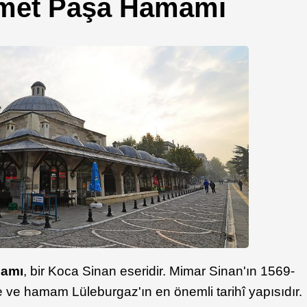
met Paşa Hamamı
mamı
, bir Koca Sinan eseridir. Mimar Sinan'ın 1569-
ye ve hamam ​Lüleburgaz'ın en önemli tarihî yapısıdır.