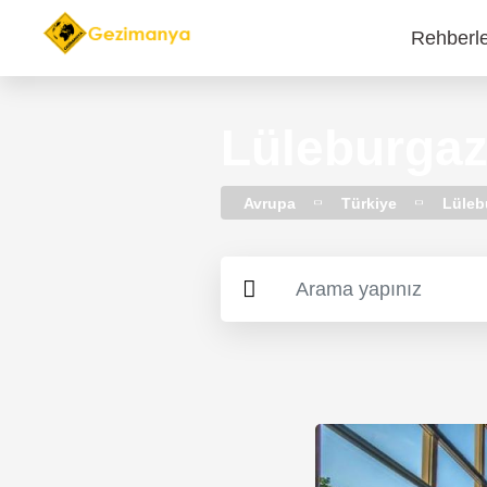
Rehberl
Main
navi
Lüleburgaz
Avrupa
Türkiye
Lüleb