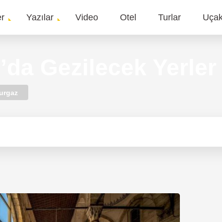
er
Yazılar
Video
Otel
Turlar
Uça
gation
’da Gezilecek Yerler
urgaz