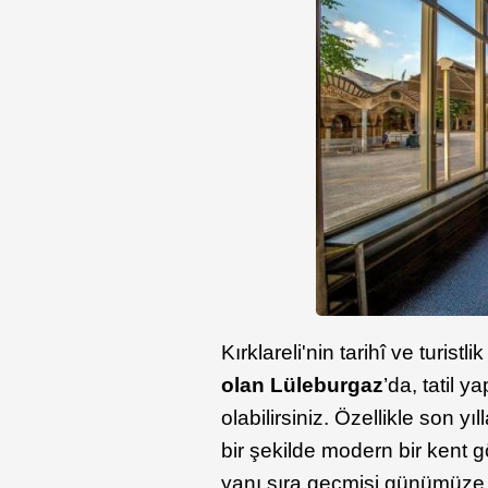
Kırklareli'nin tarihî ve turistl
olan Lüleburgaz
’da, tatil 
olabilirsiniz. Özellikle son yıl
bir şekilde modern bir ken
yanı sıra geçmişi günümüze t