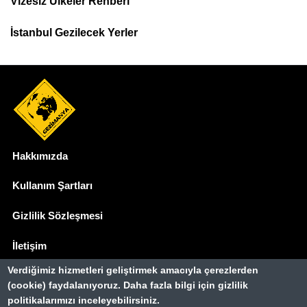
Vizesiz Ülkeler Rehberi
İstanbul Gezilecek Yerler
Hakkımızda
Dipnot
Kullanım Şartları
Gizlilik Sözleşmesi
İletişim
Verdiğimiz hizmetleri geliştirmek amacıyla çerezlerden
Basında Biz
(cookie) faydalanıyoruz. Daha fazla bilgi için gizlilik
politikalarımızı inceleyebilirsiniz.
Gezimanya Turizm, TÜRSAB'a kayıtlı bir