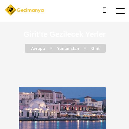
Girit’te Gezilecek Yerler
Avrupa
Yunanistan
Girit