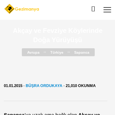
Akçay ve Fevziye Köylerinde
Doğa Yürüyüşü
Avrupa
Türkiye
Sapanca
01.01.2015
-
BÜŞRA ORDUKAYA
-
21,010 OKUNMA
Sapanca
'ya uzak ama bağlı olan
Akçay ve