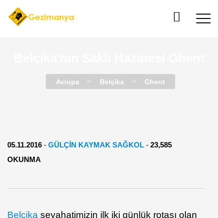
Belçika'nın Saklı Hazinesi Ghent
Avrupa
Belçika
Ghent
05.11.2016
-
GÜLÇIN KAYMAK SAĞKOL
-
23,585
OKUNMA
Belçika
seyahatimizin ilk iki günlük rotası olan