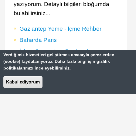
yazıyorum. Detaylı bilgileri bloğumda
bulabilirsiniz...
Gaziantep Yeme - İçme Rehberi
Baharda Paris
İskandinavya'nın Başkenti:
Verdiğimiz hizmetleri geliştirmek amacıyla çerezlerden
Stockholm
(cookie) faydalanıyoruz. Daha fazla bilgi için gizlilik
politikalarımızı inceleyebilirsiniz.
Kabul ediyorum
Türkiye'de Gezilecek 20 Yer
Footer
Paris Gezi Rehberi
Top
Menu
Vizesiz Ülkeler Rehberi