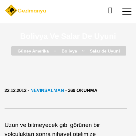
Bolivya Ve Salar De Uyuni
Güney Amerika
Bolivya
Salar de Uyuni
22.12.2012
-
NEVINSALMAN
-
369 OKUNMA
Uzun ve bitmeyecek gibi görünen bir
yolculuktan sonra nihayet otelimize