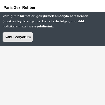
Footer
Paris Gezi Rehberi
Top
Verdiğimiz hizmetleri geliştirmek amacıyla çerezlerden
Menu
Vizesiz Ülkeler Rehberi
(cookie) faydalanıyoruz. Daha fazla bilgi için gizlilik
politikalarımızı inceleyebilirsiniz.
İstanbul Gezilecek Yerler
Kabul ediyorum
Hakkımızda
Dipnot
Kullanım Şartları
Gizlilik Sözleşmesi
İletişim