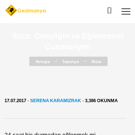
İbiza: Gençliğin ve Eğlencenin
Cumhuriyeti
Avrupa
İspanya
İbiza
17.07.2017
-
SERENA KARAMIZRAK
-
3,386 OKUNMA
24 saat hiç durmadan eğlenmek mi