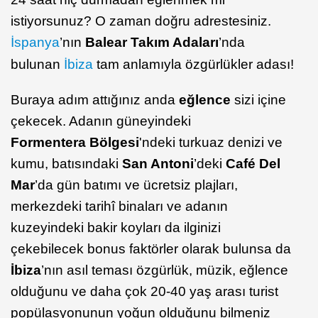
istiyorsunuz? O zaman doğru adrestesiniz.
İspanya
’nın
Balear Takım Adaları
’nda
bulunan
İbiza
tam anlamıyla özgürlükler adası!
Buraya adım attığınız anda
eğlence
sizi içine
çekecek. Adanın güneyindeki
Formentera
Bölgesi
'ndeki turkuaz denizi ve
kumu, batısındaki
San Antoni
’deki
Café Del
Mar
’da gün batımı ve ücretsiz plajları,
merkezdeki tarihî binaları ve adanın
kuzeyindeki bakir koyları da ilginizi
çekebilecek bonus faktörler olarak bulunsa da
İbiza
’nın asıl teması özgürlük, müzik, eğlence
olduğunu ve daha çok 20-40 yaş arası turist
popülasyonunun yoğun olduğunu bilmeniz