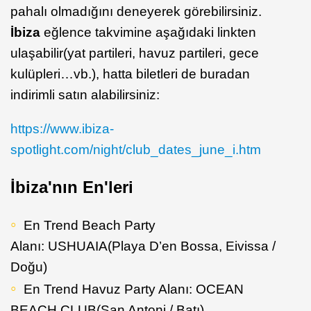
pahalı olmadığını deneyerek görebilirsiniz.
İbiza
eğlence takvimine aşağıdaki linkten
ulaşabilir(yat partileri, havuz partileri, gece
kulüpleri…vb.), hatta biletleri de buradan
indirimli satın alabilirsiniz:
https://www.ibiza-
spotlight.com/night/club_dates_june_i.htm
İbiza'nın En'leri
En Trend Beach Party
Alanı: USHUAIA(Playa D’en Bossa, Eivissa /
Doğu)
En Trend Havuz Party Alanı: OCEAN
BEACH CLUB(San Antoni / Batı)