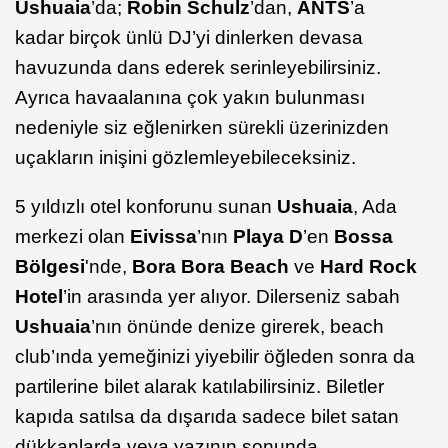
Ushuaia
’da;
Robin Schulz
’dan,
ANTS
’a
kadar birçok ünlü DJ’yi dinlerken devasa
havuzunda dans ederek serinleyebilirsiniz.
Ayrıca havaalanına çok yakın bulunması
nedeniyle siz eğlenirken sürekli üzerinizden
uçakların inişini gözlemleyebileceksiniz.
5 yıldızlı otel konforunu sunan
Ushuaia
, Ada
merkezi olan
Eivissa
’nın
Playa D
’en
Bossa
Bölgesi
'nde,
Bora Bora Beach
ve
Hard Rock
Hotel
’in arasında yer alıyor. Dilerseniz sabah
Ushuaia
’nın önünde denize girerek, beach
club’ında yemeğinizi yiyebilir öğleden sonra da
partilerine bilet alarak katılabilirsiniz. Biletler
kapıda satılsa da dışarıda sadece bilet satan
dükkanlarda veya yazının sonunda