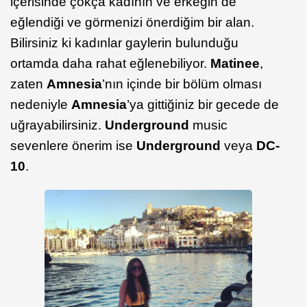
içerisinde çokça kadının ve erkeğin de
eğlendiği ve görmenizi önerdiğim bir alan.
Bilirsiniz ki kadınlar gaylerin bulunduğu
ortamda daha rahat eğlenebiliyor.
Matinee
,
zaten
Amnesia
’nın içinde bir bölüm olması
nedeniyle
Amnesia
’ya gittiğiniz bir gecede de
uğrayabilirsiniz.
Underground
music
sevenlere önerim ise
Underground
veya
DC-
10
.