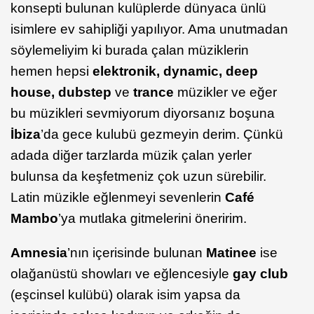
konsepti bulunan kulüplerde dünyaca ünlü
isimlere ev sahipliği yapılıyor. Ama unutmadan
söylemeliyim ki burada çalan müziklerin
hemen hepsi
elektronik, dynamic, deep
house, dubstep
ve
trance
müzikler ve eğer
bu müzikleri sevmiyorum diyorsanız boşuna
İbiza
’da gece kulubü gezmeyin derim. Çünkü
adada diğer tarzlarda müzik çalan yerler
bulunsa da keşfetmeniz çok uzun sürebilir.
Latin müzikle eğlenmeyi sevenlerin
Café
Mambo
’ya mutlaka gitmelerini öneririm.
Amnesia
’nın içerisinde bulunan
Matinee
ise
olağanüstü showları ve eğlencesiyle
gay club
(eşcinsel kulübü) olarak isim yapsa da