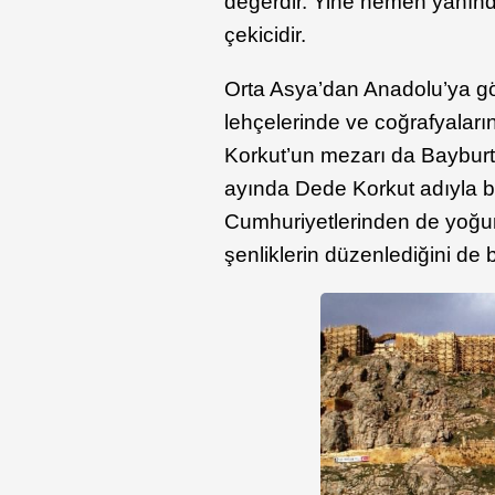
değerdir. Yine hemen yanında
çekicidir.
Orta Asya’dan Anadolu’ya gö
lehçelerinde ve coğrafyaların
Korkut’un mezarı da Baybur
ayında Dede Korkut adıyla bi
Cumhuriyetlerinden de yoğun
şenliklerin düzenlediğini de