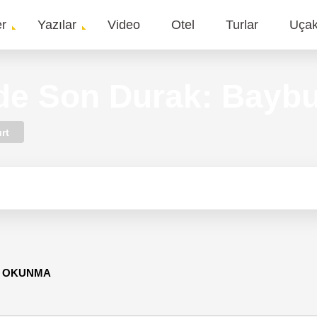
er
Yazılar
Video
Otel
Turlar
Uça
gation
de Son Durak: Baybu
rt
91 OKUNMA