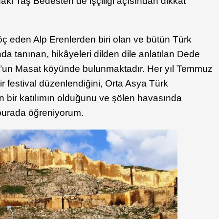
ki Taş Bedesten de işçiliği açısından dikkat
ç eden Alp Erenlerden biri olan ve bütün Türk
da tanınan, hikâyeleri dilden dile anlatılan Dede
t’un Masat köyünde bulunmaktadır. Her yıl Temmuz
r festival düzenlendiğini, Orta Asya Türk
 bir katılımın olduğunu ve şölen havasında
 burada öğreniyorum.