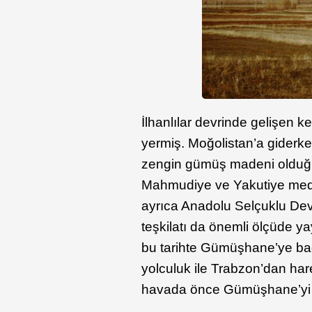
İlhanlılar devrinde gelişen k
yermiş. Moğolistan’a giderk
zengin gümüş madeni olduğun
Mahmudiye ve Yakutiye medre
ayrıca Anadolu Selçuklu Dev
teşkilatı da önemli ölçüde y
bu tarihte Gümüşhane’ye bağl
yolculuk ile Trabzon’dan hare
havada önce Gümüşhane’yi g