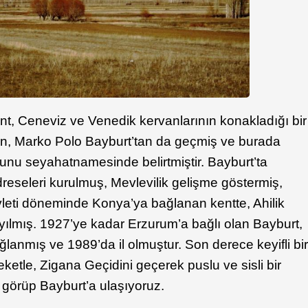
ent, Ceneviz ve Venedik kervanlarının konakladığı bir
en, Marko Polo Bayburt’tan da geçmiş ve burada
u seyahatnamesinde belirtmiştir. Bayburt’ta
seleri kurulmuş, Mevlevilik gelişme göstermiş,
leti döneminde Konya’ya bağlanan kentte, Ahilik
ayılmış. 1927’ye kadar Erzurum’a bağlı olan Bayburt,
anmış ve 1989’da il olmuştur. Son derece keyifli bi
ketle, Zigana Geçidini geçerek puslu ve sisli bir
örüp Bayburt’a ulaşıyoruz.