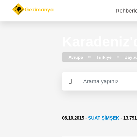
Rehberl
Main
navi
Karadeniz'
Avrupa
Türkiye
Baybu
08.10.2015
-
SUAT ŞİMŞEK
-
13,7