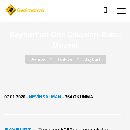
Bayburt'un Öne Çıkanları-Baksı
Müzesi
Avrupa
Türkiye
Bayburt
07.01.2020
-
NEVINSALMAN
-
364 OKUNMA
BAYBURT
… T
arihi ve kültürel zenginlikleri,