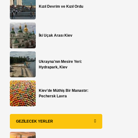
Kızıl Devrim ve Kızıl Ordu
İki Uçak Arası Kiev
Ukrayna'nın Mesire Yeri:
Hydrapark, Kiev
Kiev'de Müthiş Bir Manastır:
Pechersk Lavra
GEZILECEK YERLER