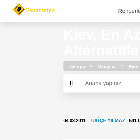
Rehberl
Main
navi
Kiev, En A
Alternatifle
Avrupa
Ukrayna
Kiev
04.03.2011
-
TUĞÇE YILMAZ
-
541