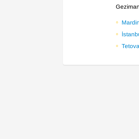
Gezimany
Mardin
İstanb
Tetova