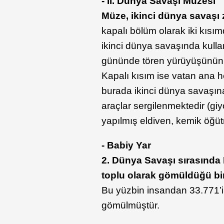
- II. Dünya Savaşı Müzesi
Müze, ikinci dünya savaşı z
kapalı bölüm olarak iki kıs
ikinci dünya savaşında kulla
gününde tören yürüyüşünün y
Kapalı kısım ise vatan ana he
burada ikinci dünya savaşına 
araçlar sergilenmektedir (gi
yapılmış eldiven, kemik öğ
- Babiy Yar
2. Dünya Savaşı sırasında 
toplu olarak gömüldüğü bir 
Bu yüzbin insandan 33.771’i 
gömülmüştür.