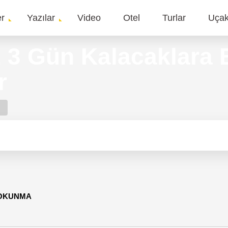
er
Yazılar
Video
Otel
Turlar
Uça
gation
z 3 Gün Kalacaklara 
r
 OKUNMA