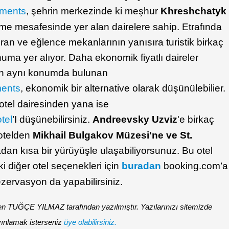
tments
, şehrin merkezinde ki meşhur
Khreshchatyk
üme mesafesinde yer alan dairelere sahip. Etrafında
ran ve eğlence mekanlarının yanısıra turistik birkaç
ma yer alıyor. Daha ekonomik fiyatlı daireler
n aynı konumda bulunan
ments
, ekonomik bir alternative olarak düşünülebilier.
 otel dairesinden yana ise
tel
’I düşünebilirsiniz.
Andreevsky Uzviz
'e birkaç
otelden
Mikhail Bulgakov Müzesi'ne ve St.
adan kısa bir yürüyüşle ulaşabiliyorsunuz. Bu otel
ki diğer otel seçenekleri için
buradan
booking.com’a
 rezervasyon da yapabilirsiniz.
en TUĞÇE YILMAZ tarafından yazılmıştır. Yazılarınızı sitemizde
ınlamak isterseniz
üye olabilirsiniz.