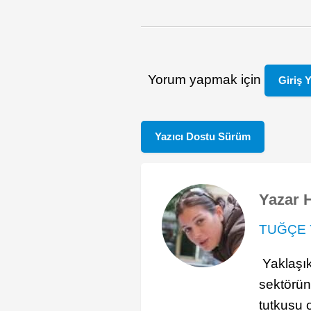
Yorum yapmak için
Giriş 
Yazıcı Dostu Sürüm
Yazar 
TUĞÇE 
Yaklaşı
sektöründ
tutkusu 