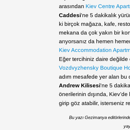
arasından
Kiev Centre Apar
Caddesi
'ne 5 dakikalık yür
ki birçok mağaza, kafe, resto
mekana da çok yakın bir konu
arıyorsanız da hemen heme
Kiev Accommodation Apart
Eğer tercihiniz daire değilde
Vozdvyzhensky Boutique Ho
adım mesafede yer alan bu 
Andrew Kilisesi
'ne 5 dakik
önerilerinin dışında, Kiev’de 
girip göz atabilir, isterseniz
Bu yazı Gezimanya editörlerind
yay