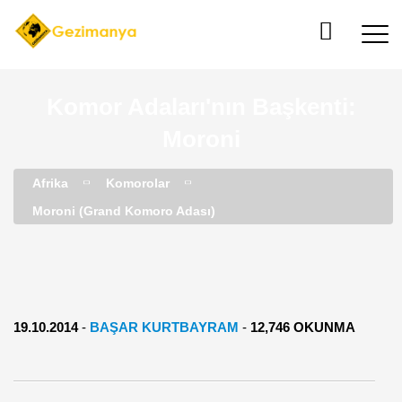
Komor Adaları'nın Başkenti:
Moroni
Afrika
Komorolar
Moroni (Grand Komoro Adası)
19.10.2014
-
BAŞAR KURTBAYRAM
-
12,746 OKUNMA