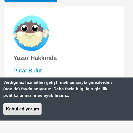
Yazar Hakkında
Pınar Bulut
Verdiğimiz hizmetleri geliştirmek amacıyla çerezlerden
Gezmeye bahane arayan, sebep yoksa
(cookie) faydalanıyoruz. Daha fazla bilgi için gizlilik
icat çıkartan, yol olmazsa gökyüzüne
politikalarımızı inceleyebilirsiniz.
merdiven dayayan, sineğin yağını
Kabul ediyorum
hesaplayıp sırf gezme olsun diye öküz
altında buzağı arayanların sayfası.