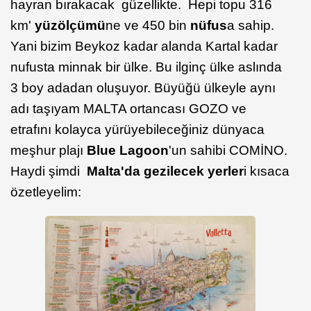
hayran bırakacak güzellikte. Hepi topu 316
km'
yüzölçümü
ne ve 450 bin
nüfus
a sahip.
Yani bizim Beykoz kadar alanda Kartal kadar
nufusta minnak bir ülke. Bu ilginç ülke aslında
3 boy adadan oluşuyor. Büyüğü ülkeyle aynı
adı taşıyam MALTA ortancası GOZO ve
etrafını kolayca yürüyebileceğiniz dünyaca
meşhur plajı
Blue Lagoon
'un sahibi COMİNO.
Haydi şimdi
Malta'da gezilecek yerler
i kısaca
özetleyelim: