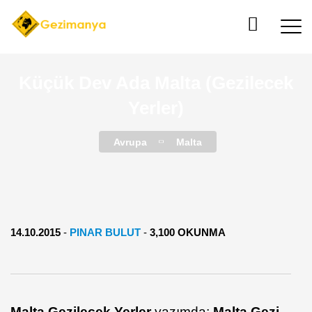
Küçük Dev Ada Malta (Gezilecek
Yerler)
Avrupa
Malta
14.10.2015
-
PINAR BULUT
-
3,100 OKUNMA
Malta Gezilecek Yerler
yazımda;
Malta
Gezi