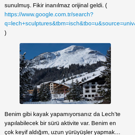
sunulmuş. Fikir inanılmaz orijinal geldi. (
https://www.google.com.tr/search?
q=lech+sculptures&tbm=isch&tbo=u&source=
)
Benim gibi kayak yapamıyorsanız da Lech’te
yapılabilecek bir sürü aktivite var. Benim en
çok keyif aldığım, uzun yürüyüşler yapmak…