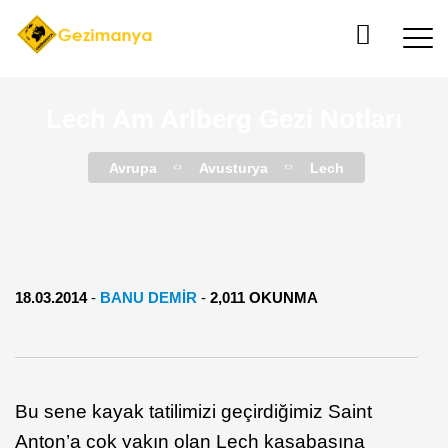
Lech Am Arlberg Gezi Notları
Avrupa
Avusturya
Lech
18.03.2014
-
BANU DEMİR
-
2,011 OKUNMA
Bu sene kayak tatilimizi geçirdiğimiz Saint
Anton’a çok yakın olan Lech kasabasına