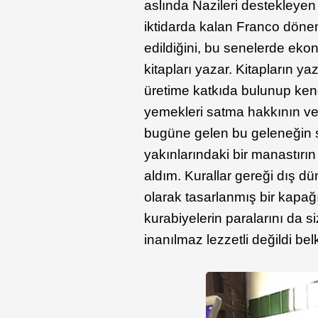
aslında Nazileri destekleyen
iktidarda kalan Franco döne
edildiğini, bu senelerde ekon
kitapları yazar. Kitapların y
üretime katkıda bulunup kendi
yemekleri satma hakkının ve
bugüne gelen bu geleneğin s
yakınlarındaki bir manastırın 
aldım. Kurallar gereği dış dün
olarak tasarlanmış bir kapağı
kurabiyelerin paralarını da si
inanılmaz lezzetli değildi 