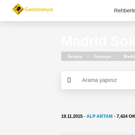
Rehberl
Main
navi
Madrid Sok
Avrupa
İspanya
Madr
19.11.2015
-
ALP ARTAM
-
7,424 