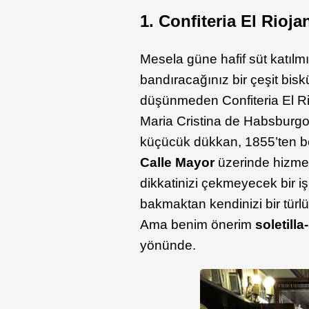
1. Confiteria El Rioja
Mesela güne hafif süt katılmış
bandıracağınız bir çeşit bisk
düşünmeden Confiteria El Ri
Maria Cristina de Habsburgo’
küçücük dükkan, 1855’ten be
Calle Mayor
üzerinde hizme
dikkatinizi çekmeyecek bir işle
bakmaktan kendinizi bir türlü
Ama benim önerim
soletill
yönünde.