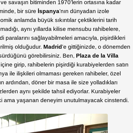
 ve savaşın bitiminden 1970’lerin ortasına kadar
minde, bir süre
İspanya
’nın dünyadan izole
omik anlamda büyük sıkıntılar çektiklerini tarih
azmadığı, aynı yıllarda kilise mensubu rahibelere,
 paralarını sağlayabilmeleri amacıyla, pişirdikleri
rilmiş olduğudur.
Madrid
’e gittiğinizde, o dönemden
ürdüğünü görebilirsiniz. Ben,
Plaza de la Villa
içine girip, rahibelerin pişirdiği kurabiyelerden satın
ya ile ilişkileri olmaması gereken rahibeler, özel
n ardından, döner bir masa ile size yolladıkları
zlerden aynı şekilde tahsil ediyorlar. Kurabiyeler
belki ama yaşanan deneyim unutulmayacak cinstendi.