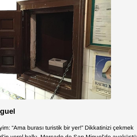
iguel
yim: “Ama burası turistik bir yer!” Dikkatinizi çekmek
rid’in yerel halkı, Mercado de San Miguel’de ayaküstü