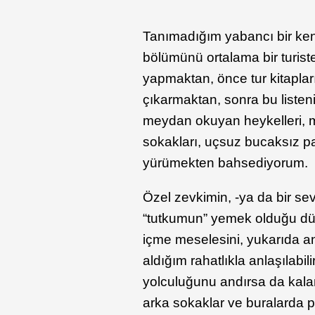
Tanımadığım yabancı bir kent
bölümünü ortalama bir turiste
yapmaktan, önce tur kitapları
çıkarmaktan, sonra bu listen
meydan okuyan heykelleri, mi
sokakları, uçsuz bucaksız p
yürümekten bahsediyorum.
Özel zevkimin, -ya da bir se
“tutkumun” yemek olduğu düş
içme meselesini, yukarıda an
aldığım rahatlıkla anlaşılabili
yolculuğunu andırsa da kal
arka sokaklar ve buralarda pi