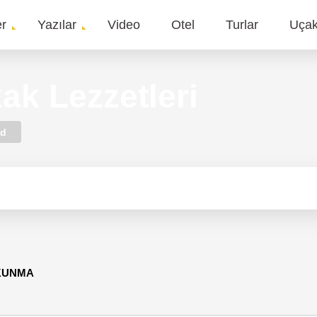
er
Yazılar
Video
Otel
Turlar
Uça
gation
ak Lezzetleri
id
OKUNMA