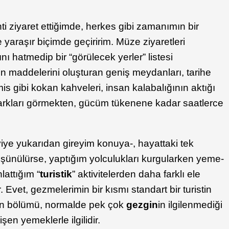
i ziyaret ettiğimde, herkes gibi zamanımın bir
 yaraşır biçimde geçiririm. Müze ziyaretleri
nı hatmedip bir “görülecek yerler” listesi
in maddelerini oluşturan geniş meydanları, tarihe
s gibi kokan kahveleri, insan kalabalığının aktığı
arkları görmekten, gücüm tükenene kadar saatlerce
viye yukarıdan gireyim konuya-, hayattaki tek
ünülürse, yaptığım yolculukları kurgularken yeme-
lattığım “
turistik
” aktivitelerden daha farklı ele
r. Evet, gezmelerimin bir kısmı standart bir turistin
an bölümü, normalde pek çok
gezgin
in ilgilenmediği
şen yemeklerle ilgilidir.