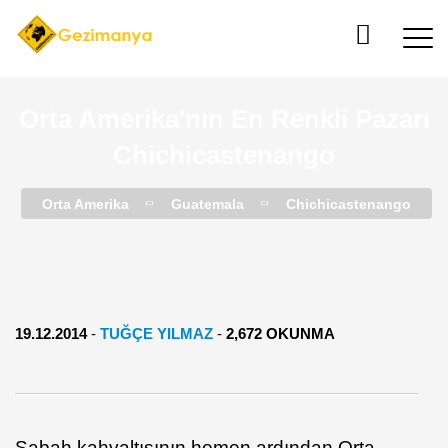
Orta Amerika'nın En Renkli Pazarı
Chichicastenango
Orta Amerika
Guatemala
Chichicastenango
19.12.2014
-
TUĞÇE YILMAZ
-
2,672 OKUNMA
Sabah kahvaltısının hemen ardından Orta