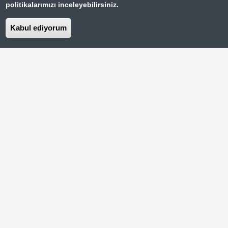
politikalarımızı inceleyebilirsiniz.
Kabul ediyorum
Burada turumuzu bitirdikten sonra rehberimiz
Juan bizi güzel bir restorana götürdü.