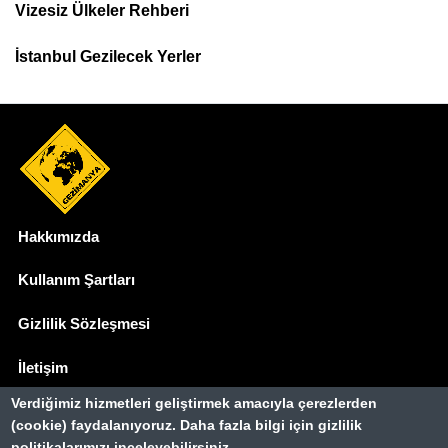
Menu
Vizesiz Ülkeler Rehberi
İstanbul Gezilecek Yerler
Hakkımızda
Dipnot
Kullanım Şartları
Gizlilik Sözleşmesi
İletişim
Verdiğimiz hizmetleri geliştirmek amacıyla çerezlerden
Basında Biz
(cookie) faydalanıyoruz. Daha fazla bilgi için gizlilik
politikalarımızı inceleyebilirsiniz.