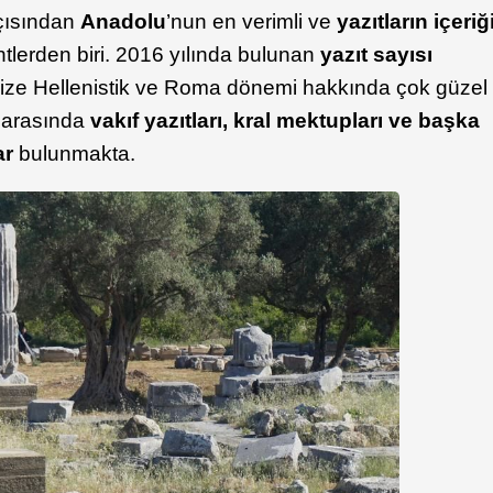
açısından
Anadolu
’nun en verimli ve
yazıtların içeriğ
ntlerden biri. 2016 yılında bulunan
yazıt sayısı
 bize Hellenistik ve Roma dönemi hakkında çok güzel
r arasında
vakıf yazıtları, kral mektupları ve başka
ar
bulunmakta.