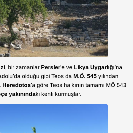
zi
, bir zamanlar
Persler
'e ve
Likya Uygarlığı
’na
dolu’da olduğu gibi Teos da
M.Ö. 545
yılından
.
Heredotos
’a göre Teos halkının tamamı MÖ 543
eçe yakınında
ki kenti kurmuşlar.