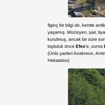
İlginç bir bilgi de, kentte an
yaşamış. Müzisyen, şair, tiya
kurulmuş, ancak bir süre so
topluluk önce
Efes
’e, sonra
(Ünlü şairleri Anakreon, Ant
Hekatalos)