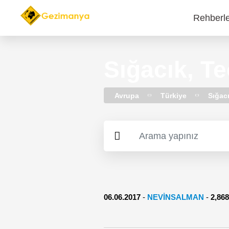
Rehberl
Main
navi
Sığacık, Te
Avrupa
Türkiye
Sığac
06.06.2017
-
NEVINSALMAN
-
2,8