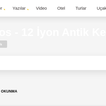
er
Yazılar
Video
Otel
Turlar
Uça
gation
os - 12 İyon Antik Ke
ık
68 OKUNMA