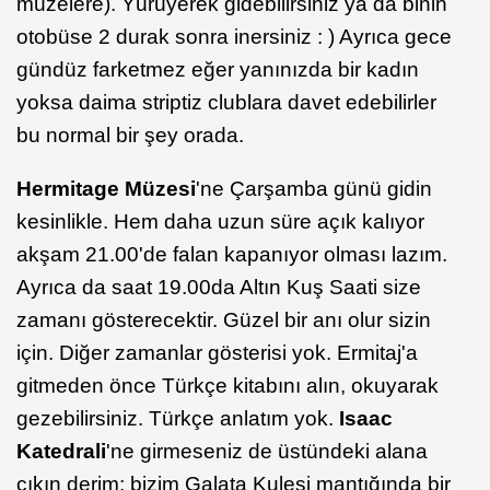
müzelere). Yürüyerek gidebilirsiniz ya da binin
otobüse 2 durak sonra inersiniz : ) Ayrıca gece
gündüz farketmez eğer yanınızda bir kadın
yoksa daima striptiz clublara davet edebilirler
bu normal bir şey orada.
Hermitage Müzesi
'ne Çarşamba günü gidin
kesinlikle. Hem daha uzun süre açık kalıyor
akşam 21.00'de falan kapanıyor olması lazım.
Ayrıca da saat 19.00da Altın Kuş Saati size
zamanı gösterecektir. Güzel bir anı olur sizin
için. Diğer zamanlar gösterisi yok. Ermitaj'a
gitmeden önce Türkçe kitabını alın, okuyarak
gezebilirsiniz. Türkçe anlatım yok.
Isaac
Katedrali
'ne girmeseniz de üstündeki alana
çıkın derim; bizim Galata Kulesi mantığında bir