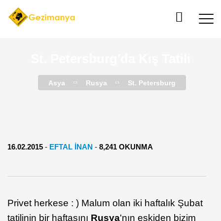
St. Petersburg'da Kış Tatili
Asya
Rusya
St. Petersburg
16.02.2015
-
EFTAL INAN
-
8,241 OKUNMA
Privet herkese : ) Malum olan iki haftalık Şubat
tatilinin bir haftasını
Rusya
'nın eskiden bizim