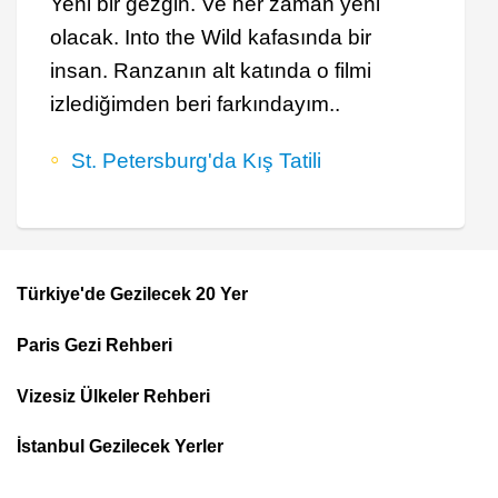
Yeni bir gezgin. Ve her zaman yeni
olacak. Into the Wild kafasında bir
insan. Ranzanın alt katında o filmi
izlediğimden beri farkındayım..
St. Petersburg'da Kış Tatili
Türkiye'de Gezilecek 20 Yer
Footer
Paris Gezi Rehberi
Top
Menu
Vizesiz Ülkeler Rehberi
İstanbul Gezilecek Yerler