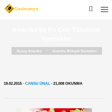
Amerika'da En Çok Tüketilen
Yiyecekler
Kuzey Amerika
Amerika Birleşik Devletleri
19.02.2015
-
CANSU ÜNAL
-
21,008 OKUNMA