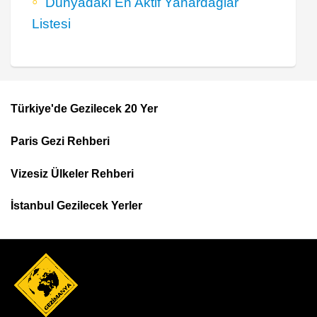
Dünyadaki En Aktif Yanardağlar
Listesi
Türkiye'de Gezilecek 20 Yer
Footer
Paris Gezi Rehberi
Top
Menu
Vizesiz Ülkeler Rehberi
İstanbul Gezilecek Yerler